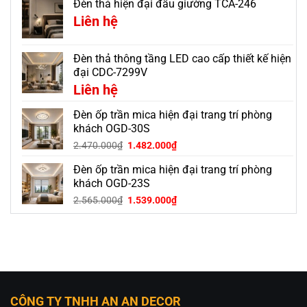
Đèn thả hiện đại đầu giường TCA-246
Liên hệ
Đèn thả thông tầng LED cao cấp thiết kế hiện
đại CDC-7299V
Liên hệ
Đèn ốp trần mica hiện đại trang trí phòng
khách OGD-30S
Giá
Giá
2.470.000
₫
1.482.000
₫
gốc
hiện
Đèn ốp trần mica hiện đại trang trí phòng
là:
tại
2.470.000₫.
là:
khách OGD-23S
1.482.000₫.
Giá
Giá
2.565.000
₫
1.539.000
₫
gốc
hiện
là:
tại
2.565.000₫.
là:
1.539.000₫.
CÔNG TY TNHH AN AN DECOR