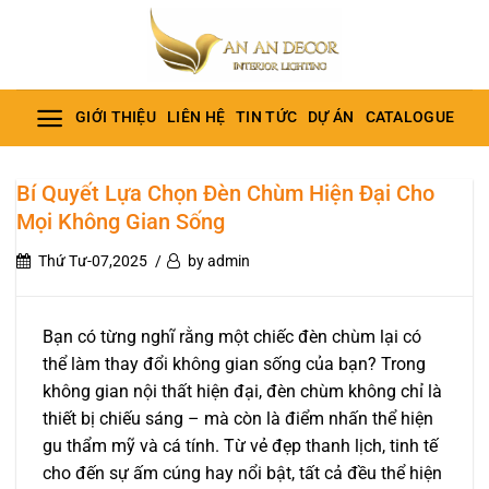
Bỏ
qua
nội
dung
GIỚI THIỆU
LIÊN HỆ
TIN TỨC
DỰ ÁN
CATALOGUE
Bí Quyết Lựa Chọn Đèn Chùm Hiện Đại Cho
Mọi Không Gian Sống
Thứ Tư-07,2025
by admin
Bạn có từng nghĩ rằng một chiếc đèn chùm lại có
thể làm thay đổi không gian sống của bạn? Trong
không gian nội thất hiện đại, đèn chùm không chỉ là
thiết bị chiếu sáng – mà còn là điểm nhấn thể hiện
gu thẩm mỹ và cá tính. Từ vẻ đẹp thanh lịch, tinh tế
cho đến sự ấm cúng hay nổi bật, tất cả đều thể hiện