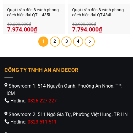
Quạt trần đèn 8 cánh phong
Quạt trần đèn 8 cánh phong
cách hiện đại QT – 435L
cách hiện đại QT-434L
13.290.000
₫
12.990.000
₫
Giá
Giá
Giá
Giá
7.974.000
₫
7.794.000
₫
gốc
hiện
gốc
hiện
là:
tại
là:
tại
1
2
3
4
13.290.000₫.
là:
12.990.000₫.
là:
7.974.000₫.
7.794.000₫
CÔNG TY TNHH AN AN DECOR
Showroom 1: 514 Nguyễn Oanh, Phường An Nhơn, TP.
HCM
Hotline:
0826 227 227
Showroom 2: 511 Ngô Gia Tự, Phường Việt Hưng, TP. HN
Hotline:
0823 511 511