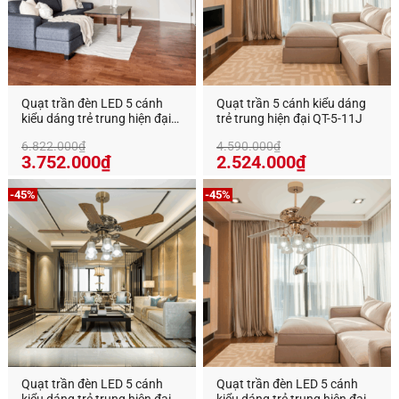
Quạt trần đèn LED 5 cánh
Quạt trần 5 cánh kiểu dáng
kiểu dáng trẻ trung hiện đại
trẻ trung hiện đại QT-5-11J
QT-5-34
6.822.000
₫
4.590.000
₫
Giá
Giá
Giá
Giá
3.752.000
₫
2.524.000
₫
gốc
hiện
gốc
hiện
là:
tại
là:
tại
-45%
-45%
6.822.000₫.
là:
4.590.000₫.
là:
3.752.000₫.
2.524.000₫
Quạt trần đèn LED 5 cánh
Quạt trần đèn LED 5 cánh