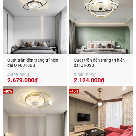
Quạt trần đèn trang trí hiện
Quạt trần đèn trang trí hiện
đại QT-8310BB
đại QT-03B
4.465.000
₫
3.540.000
₫
Giá
Giá
2.679.000
₫
2.124.000
₫
gốc
hiện
là:
tại
-40%
-45%
3.540.000₫.
là:
2.124.000₫