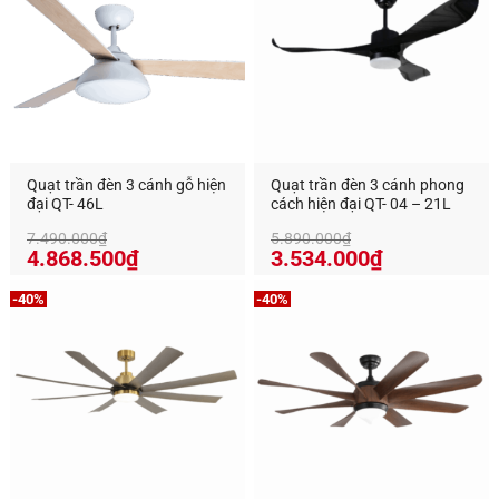
Quạt trần đèn 3 cánh gỗ hiện
Quạt trần đèn 3 cánh phong
đại QT- 46L
cách hiện đại QT- 04 – 21L
7.490.000
₫
5.890.000
₫
Giá
Giá
4.868.500
₫
3.534.000
₫
gốc
hiện
là:
tại
-40%
-40%
7.490.000₫.
là:
4.868.500₫.