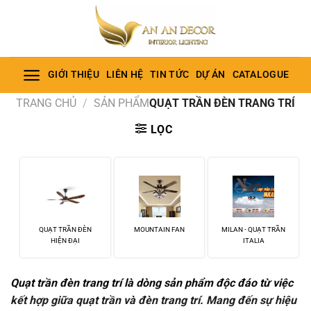
Bỏ
qua
nội
dung
GIỚI THIỆU
LIÊN HỆ
TIN TỨC
DỰ ÁN
CATALOGUE
TRANG CHỦ
/
SẢN PHẨM
QUẠT TRẦN ĐÈN TRANG TRÍ
LỌC
QUẠT TRẦN ĐÈN
MOUNTAIN FAN
MILAN - QUẠT TRẦN
HIỆN ĐẠI
ITALIA
Quạt trần đèn trang trí là dòng sản phẩm độc đáo từ việc
kết hợp giữa quạt trần và đèn trang trí. Mang đến sự hiệu