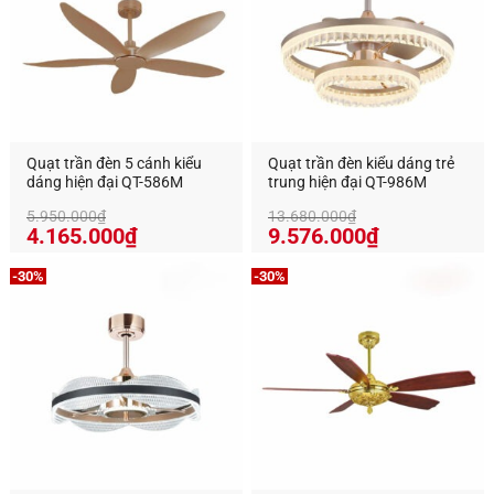
Quạt trần đèn 5 cánh kiểu
Quạt trần đèn kiểu dáng trẻ
dáng hiện đại QT-586M
trung hiện đại QT-986M
5.950.000
₫
13.680.000
₫
Giá
Giá
4.165.000
₫
9.576.000
₫
gốc
hiện
là:
tại
-30%
-30%
13.680.000₫.
là:
9.576.000₫