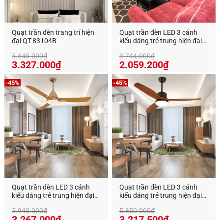
Quạt trần đèn trang trí hiện
Quạt trần đèn LED 3 cánh
đại QT-83104B
kiểu dáng trẻ trung hiện đại
QT-3-7M
5.545.000
₫
3.744.000
₫
Giá
Giá
3.327.000
₫
2.059.200
₫
gốc
hiện
là:
tại
-45%
-45%
3.744.000₫.
là:
2.059.200₫
Quạt trần đèn LED 3 cánh
Quạt trần đèn LED 3 cánh
kiểu dáng trẻ trung hiện đại
kiểu dáng trẻ trung hiện đại
QT-3-39M
QT-3-22M
5.940.000
₫
5.850.000
₫
Giá
Giá
Giá
Giá
3.267.000
₫
3.217.500
₫