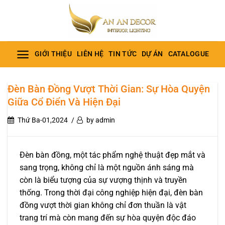
Bỏ
qua
nội
dung
GIỚI THIỆU
LIÊN HỆ
TIN TỨC
DỰ ÁN
CATALOGUE
Đèn Bàn Đồng Vượt Thời Gian: Sự Hòa Quyện
Giữa Cổ Điển Và Hiện Đại
Thứ Ba-01,2024
by admin
Đèn bàn đồng, một tác phẩm nghệ thuật đẹp mắt và
sang trọng, không chỉ là một nguồn ánh sáng mà
còn là biểu tượng của sự vượng thịnh và truyền
thống. Trong thời đại công nghiệp hiện đại, đèn bàn
đồng vượt thời gian không chỉ đơn thuần là vật
trang trí mà còn mang đến sự hòa quyện độc đáo