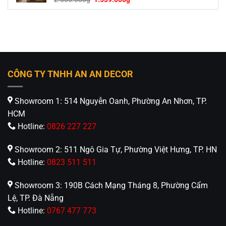
gốc
hiện
là:
tại
2.565.000₫.
là:
1.539.000₫.
CÔNG TY TNHH AN AN DECOR
Showroom 1: 514 Nguyễn Oanh, Phường An Nhơn, TP.
HCM
Hotline:
0826 227 227
Showroom 2: 511 Ngô Gia Tự, Phường Việt Hưng, TP. HN
Hotline:
0823 511 511
Showroom 3: 190B Cách Mạng Tháng 8, Phường Cẩm
Lệ, TP. Đà Nẵng
Hotline:
0767 477 773