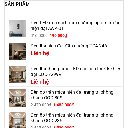
SẢN PHẨM
Đèn LED đọc sách đầu giường lắp âm tường
hiện đại AWK-01
316.000
₫
190.000
₫
Đèn thả hiện đại đầu giường TCA-246
Liên hệ
Đèn thả thông tầng LED cao cấp thiết kế hiện
đại CDC-7299V
Liên hệ
Đèn ốp trần mica hiện đại trang trí phòng
khách OGD-30S
Giá
Giá
2.470.000
₫
1.482.000
₫
gốc
hiện
Đèn ốp trần mica hiện đại trang trí phòng
là:
tại
2.470.000₫.
là:
khách OGD-23S
1.482.000₫.
Giá
Giá
2.565.000
₫
1.539.000
₫