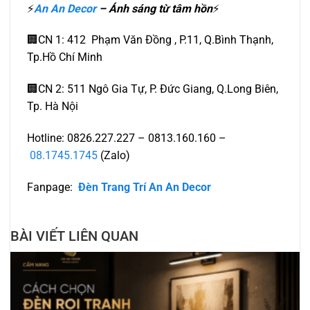
⚡️
An An Decor
– Ánh sáng từ tâm hồn
⚡️
🏢CN 1: 412 Phạm Văn Đồng , P.11, Q.Bình Thạnh,
Tp.Hồ Chí Minh
🏢CN 2: 511 Ngô Gia Tự, P. Đức Giang, Q.Long Biên,
Tp. Hà Nội
Hotline: 0826.227.227 – 0813.160.160 –
08.1745.1745
(Zalo)
Fanpage:
Đèn Trang Trí An An Decor
BÀI VIẾT LIÊN QUAN