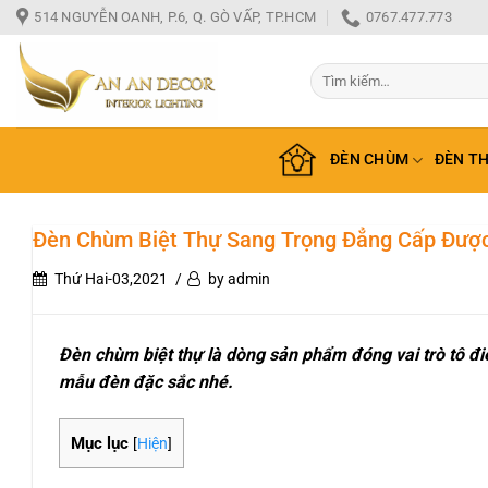
Bỏ
514 NGUYỄN OANH, P.6, Q. GÒ VẤP, TP.HCM
0767.477.773
qua
nội
Tìm
dung
kiếm:
ĐÈN CHÙM
ĐÈN T
Đèn Chùm Biệt Thự Sang Trọng Đẳng Cấp Được
Thứ Hai-03,2021
by admin
Đèn chùm biệt thự là dòng sản phẩm đóng vai trò tô đi
mẫu đèn đặc sắc nhé.
Mục lục
[
Hiện
]