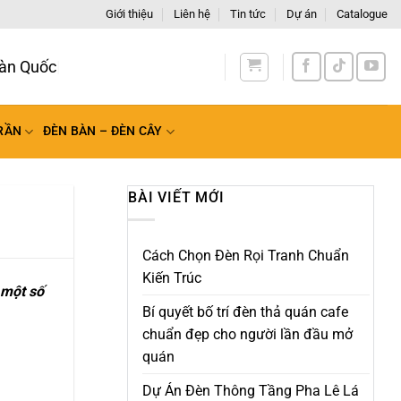
Giới thiệu
Liên hệ
Tin tức
Dự án
Catalogue
RẦN
ĐÈN BÀN – ĐÈN CÂY
BÀI VIẾT MỚI
Cách Chọn Đèn Rọi Tranh Chuẩn
Kiến Trúc
 một số
Bí quyết bố trí đèn thả quán cafe
chuẩn đẹp cho người lần đầu mở
quán
Dự Án Đèn Thông Tầng Pha Lê Lá