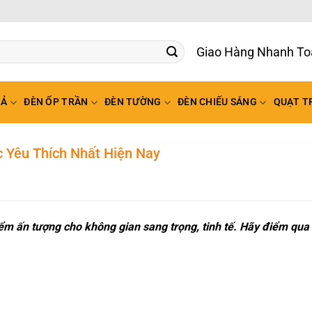
Giao
HẢ
ĐÈN ỐP TRẦN
ĐÈN TƯỜNG
ĐÈN CHIẾU SÁNG
QUẠT T
 Yêu Thích Nhất Hiện Nay
ểm ấn tượng cho không gian sang trọng, tinh tế. Hãy điểm qua