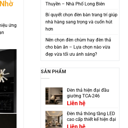
 Nhờ
Thuyền – Nhà Phố Long Biên
Bí quyết chọn đèn bàn trang trí giúp
nhà hàng sang trọng và cuốn hút
hiệu ứng
hơn
ạn
Nên chọn đèn chùm hay đèn thả
cho bàn ăn – Lựa chọn nào vừa
đẹp vừa tối ưu ánh sáng?
SẢN PHẨM
Đèn thả hiện đại đầu
giường TCA-246
Liên hệ
Đèn thả thông tầng LED
cao cấp thiết kế hiện đại
CDC-7299V
Liên hệ