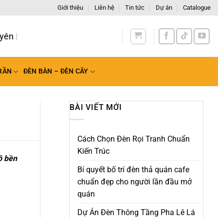
Giới thiệu
Liên hệ
Tin tức
Dự án
Catalogue
RẦN
ĐÈN BÀN – ĐÈN CÂY
BÀI VIẾT MỚI
Cách Chọn Đèn Rọi Tranh Chuẩn
Kiến Trúc
ộ bền
Bí quyết bố trí đèn thả quán cafe
chuẩn đẹp cho người lần đầu mở
quán
Dự Án Đèn Thông Tầng Pha Lê Lá