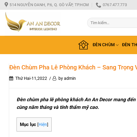
Bỏ
514 NGUYỄN OANH, P.6, Q. GÒ VẤP, TP.HCM
0767.477.773
qua
nội
Tìm
dung
kiếm:
ĐÈN CHÙM
ĐÈN T
Đèn Chùm Pha Lê Phòng Khách – Sang Trọng 
Thứ Hai-11,2022
by admin
Đèn chùm pha lê phòng khách An An Decor mang đến sự
cùng năm tháng và tính thẩm mỹ cao.
Mục lục
[
Hiện
]