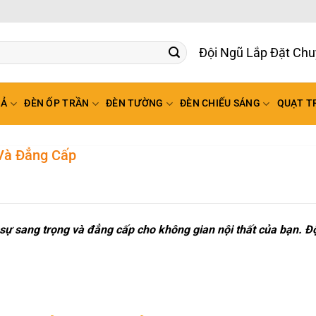
Bảo Hành L
HẢ
ĐÈN ỐP TRẦN
ĐÈN TƯỜNG
ĐÈN CHIẾU SÁNG
QUẠT T
Và Đẳng Cấp
 sang trọng và đẳng cấp cho không gian nội thất của bạn. Đ