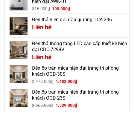
hiện đại AWK-01
316.000
₫
190.000
₫
Đèn thả hiện đại đầu giường TCA-246
Liên hệ
Đèn thả thông tầng LED cao cấp thiết kế hiện
đại CDC-7299V
Liên hệ
Đèn ốp trần mica hiện đại trang trí phòng
khách OGD-30S
Giá
Giá
2.470.000
₫
1.482.000
₫
gốc
hiện
Đèn ốp trần mica hiện đại trang trí phòng
là:
tại
2.470.000₫.
là:
khách OGD-23S
1.482.000₫.
Giá
Giá
2.565.000
₫
1.539.000
₫
gốc
hiện
là:
tại
2.565.000₫.
là:
1.539.000₫.