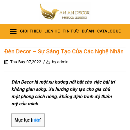
Bỏ
qua
nội
dung
GIỚI THIỆU
LIÊN HỆ
TIN TỨC
DỰ ÁN
CATALOGUE
Đèn Decor – Sự Sáng Tạo Của Các Nghệ Nhân
Thứ Bảy-07,2022
by admin
Đèn Decor là một xu hướng nổi bật cho việc bài trí
không gian sống. Xu hướng này tạo cho gia chủ
một phong cách riêng, khẳng định trình độ thẩm
mỹ của mình.
Mục lục
[
Hiện
]