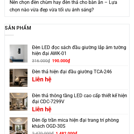
Nên chọn đèn chùm hay đèn thả cho bàn ăn – Lựa
chọn nào vừa đẹp vừa tối ưu ánh sáng?
SẢN PHẨM
Đèn LED đọc sách đầu giường lắp âm tường
hiện đại AWK-01
316.000
₫
190.000
₫
Đèn thả hiện đại đầu giường TCA-246
Liên hệ
Đèn thả thông tầng LED cao cấp thiết kế hiện
đại CDC-7299V
Liên hệ
Đèn ốp trần mica hiện đại trang trí phòng
khách OGD-30S
Giá
Giá
2.470.000
₫
1.482.000
₫