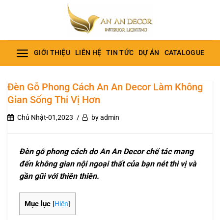
Bỏ
qua
nội
dung
GIỚI THIỆU
LIÊN HỆ
TIN TỨC
DỰ ÁN
CATALOGUE
Đèn Gỗ Phong Cách An An Decor Làm Không
Gian Sống Thi Vị Hơn
Chủ Nhật-01,2023
by admin
Đèn gỗ phong cách do An An Decor chế tác mang
đến không gian nội ngoại thất của bạn nét thi vị và
gần gũi với thiên thiên.
Mục lục
[
Hiện
]