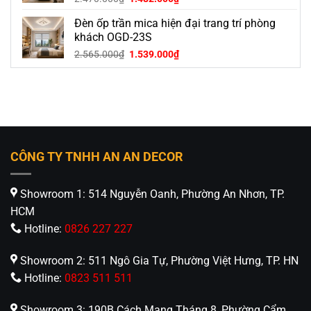
gốc
hiện
Đèn ốp trần mica hiện đại trang trí phòng
là:
tại
2.470.000₫.
là:
khách OGD-23S
1.482.000₫.
Giá
Giá
2.565.000
₫
1.539.000
₫
gốc
hiện
là:
tại
2.565.000₫.
là:
1.539.000₫.
CÔNG TY TNHH AN AN DECOR
Showroom 1: 514 Nguyễn Oanh, Phường An Nhơn, TP.
HCM
Hotline:
0826 227 227
Showroom 2: 511 Ngô Gia Tự, Phường Việt Hưng, TP. HN
Hotline:
0823 511 511
Showroom 3: 190B Cách Mạng Tháng 8, Phường Cẩm