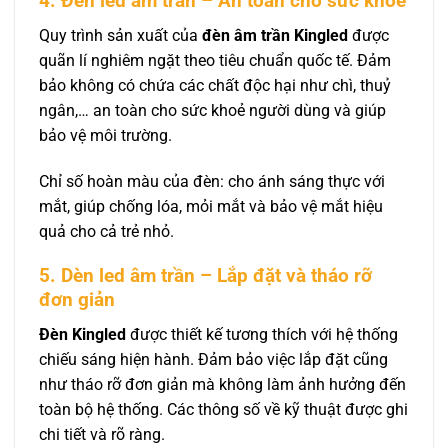
4. Đèn led âm trần – An toàn cho sức khoẻ
Quy trình sản xuất của
đèn âm trần Kingled
được
quãn lí nghiêm ngặt theo tiêu chuẩn quốc tế. Đảm
bảo không có chứa các chất độc hại như chì, thuỷ
ngân,… an toàn cho sức khoẻ người dùng và giúp
bảo vệ môi trường.
Chỉ số hoàn màu của đèn: cho ánh sáng thực với
mắt, giúp chống lóa, mỏi mắt và bảo vệ mắt hiệu
quả cho cả trẻ nhỏ.
5. Dèn led âm trần – Lắp đặt và tháo rỡ
đơn giản
Đèn Kingled
được thiết kế tương thích với hệ thống
chiếu sáng hiện hành. Đảm bảo việc lắp đặt cũng
như tháo rỡ đơn giản mà không làm ảnh hưởng đến
toàn bộ hệ thống. Các thông số về kỹ thuật được ghi
chi tiết và rõ ràng.