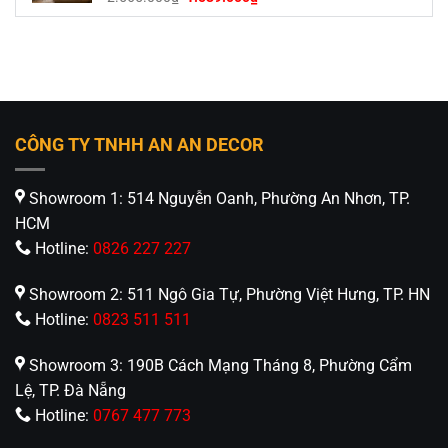
gốc
hiện
là:
tại
2.565.000₫.
là:
1.539.000₫.
CÔNG TY TNHH AN AN DECOR
Showroom 1: 514 Nguyễn Oanh, Phường An Nhơn, TP.
HCM
Hotline:
0826 227 227
Showroom 2: 511 Ngô Gia Tự, Phường Việt Hưng, TP. HN
Hotline:
0823 511 511
Showroom 3: 190B Cách Mạng Tháng 8, Phường Cẩm
Lệ, TP. Đà Nẵng
Hotline:
0767 477 773