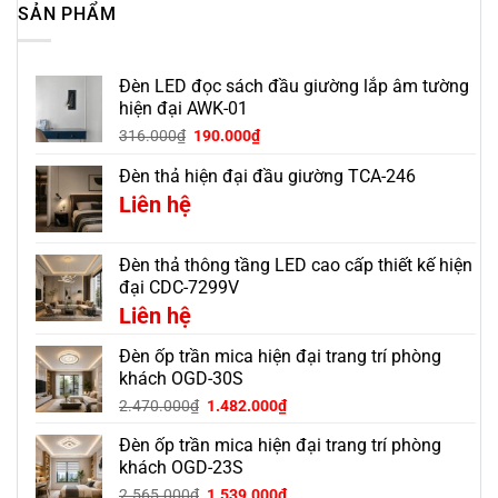
SẢN PHẨM
Đèn LED đọc sách đầu giường lắp âm tường
hiện đại AWK-01
316.000
₫
190.000
₫
Đèn thả hiện đại đầu giường TCA-246
Liên hệ
Đèn thả thông tầng LED cao cấp thiết kế hiện
đại CDC-7299V
Liên hệ
Đèn ốp trần mica hiện đại trang trí phòng
khách OGD-30S
Giá
Giá
2.470.000
₫
1.482.000
₫
gốc
hiện
Đèn ốp trần mica hiện đại trang trí phòng
là:
tại
2.470.000₫.
là:
khách OGD-23S
1.482.000₫.
Giá
Giá
2.565.000
₫
1.539.000
₫