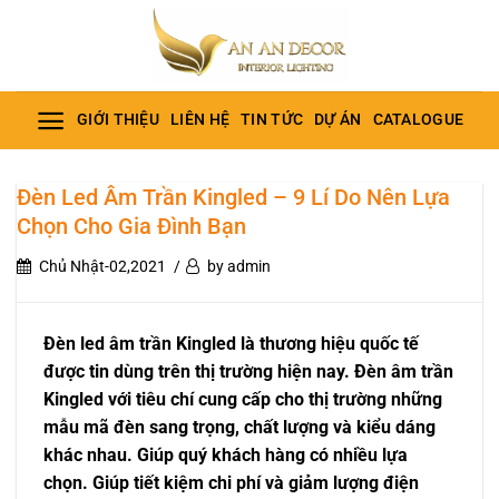
Bỏ
qua
nội
dung
GIỚI THIỆU
LIÊN HỆ
TIN TỨC
DỰ ÁN
CATALOGUE
Đèn Led Âm Trần Kingled – 9 Lí Do Nên Lựa
Chọn Cho Gia Đình Bạn
Chủ Nhật-02,2021
by admin
Đèn led âm trần Kingled là thương hiệu quốc tế
được tin dùng trên thị trường hiện nay. Đèn âm trần
Kingled với tiêu chí cung cấp cho thị trường những
mẫu mã đèn sang trọng, chất lượng và kiểu dáng
khác nhau. Giúp quý khách hàng có nhiều lựa
chọn. Giúp tiết kiệm chi phí và giảm lượng điện