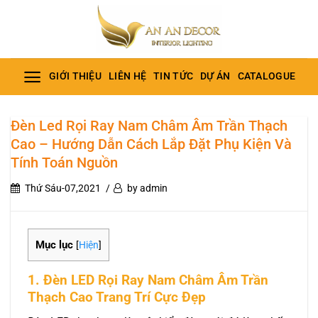
Bỏ
qua
nội
dung
GIỚI THIỆU
LIÊN HỆ
TIN TỨC
DỰ ÁN
CATALOGUE
Đèn Led Rọi Ray Nam Châm Âm Trần Thạch
Cao – Hướng Dẫn Cách Lắp Đặt Phụ Kiện Và
Tính Toán Nguồn
Thứ Sáu-07,2021
by admin
Mục lục
[
Hiện
]
1. Đèn LED Rọi Ray Nam Châm Âm Trần
Thạch Cao Trang Trí Cực Đẹp