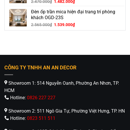
Giá
Giá
2.470.000
₫
1.482.000
₫
gốc
hiện
Đèn ốp trần mica hiện đại trang trí phòng
là:
tại
2.470.000₫.
là:
khách OGD-23S
1.482.000₫.
Giá
Giá
2.565.000
₫
1.539.000
₫
gốc
hiện
là:
tại
2.565.000₫.
là:
1.539.000₫.
CÔNG TY TNHH AN AN DECOR
Showroom 1: 514 Nguyễn Oanh, Phường An Nhơn, TP.
HCM
Hotline:
0826 227 227
Showroom 2: 511 Ngô Gia Tự, Phường Việt Hưng, TP. HN
Hotline:
0823 511 511