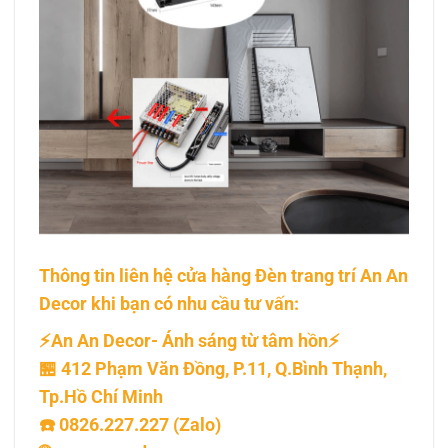
Thông tin liên hệ cửa hàng Đèn trang trí An An
Decor khi bạn có nhu cầu tư vấn:
⚡An An Decor- Ánh sáng từ tâm hồn⚡
🏪 412 Phạm Văn Đồng, P.11, Q.Bình Thạnh,
Tp.Hồ Chí Minh
☎️ 0826.227.227 (Zalo)