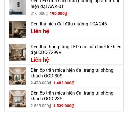
Đèn LED đọc sách đầu giường lắp âm tường
hiện đại AWK-01
316.000
₫
190.000
₫
Đèn thả hiện đại đầu giường TCA-246
Liên hệ
Đèn thả thông tầng LED cao cấp thiết kế hiện
đại CDC-7299V
Liên hệ
Đèn ốp trần mica hiện đại trang trí phòng
khách OGD-30S
Giá
Giá
2.470.000
₫
1.482.000
₫
gốc
hiện
Đèn ốp trần mica hiện đại trang trí phòng
là:
tại
2.470.000₫.
là:
khách OGD-23S
1.482.000₫.
Giá
Giá
2.565.000
₫
1.539.000
₫
gốc
hiện
là:
tại
2.565.000₫.
là:
1.539.000₫.