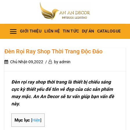
Bỏ
qua
nội
dung
GIỚI THIỆU
LIÊN HỆ
TIN TỨC
DỰ ÁN
CATALOGUE
Đèn Rọi Ray Shop Thời Trang Độc Đáo
Chủ Nhật-09,2022
by admin
Đèn rọi ray shop thời trang là thiết bị chiếu sáng
cực kỳ thiết yếu để tôn vẻ đẹp của các sản phẩm
may mặc. An An Decor sẽ tư vấn giúp bạn vấn đề
này.
Mục lục
[
Hiện
]