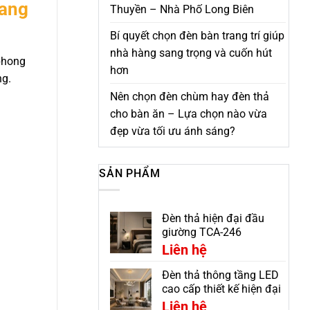
Sang
Thuyền – Nhà Phố Long Biên
Bí quyết chọn đèn bàn trang trí giúp
nhà hàng sang trọng và cuốn hút
phong
hơn
ng.
Nên chọn đèn chùm hay đèn thả
cho bàn ăn – Lựa chọn nào vừa
đẹp vừa tối ưu ánh sáng?
SẢN PHẨM
Đèn thả hiện đại đầu
giường TCA-246
Liên hệ
Đèn thả thông tầng LED
cao cấp thiết kế hiện đại
CDC-7299V
Liên hệ