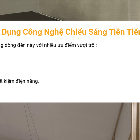
 Dụng Công Nghệ Chiếu Sáng Tiên Tiế
 dòng đèn này với nhiều ưu điểm vượt trội:
ết kiệm điện năng,