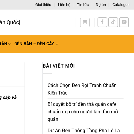
Giới thiệu
Liên hệ
Tin tức
Dự án
Catalogue
RẦN
ĐÈN BÀN – ĐÈN CÂY
BÀI VIẾT MỚI
Cách Chọn Đèn Rọi Tranh Chuẩn
Kiến Trúc
g cấp và
Bí quyết bố trí đèn thả quán cafe
chuẩn đẹp cho người lần đầu mở
quán
Dự Án Đèn Thông Tầng Pha Lê Lá