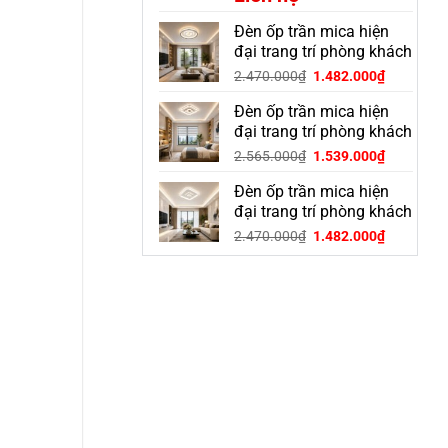
Đèn ốp trần mica hiện
đại trang trí phòng khách
OGD-30S
Giá
Giá
2.470.000
₫
1.482.000
₫
gốc
hiện
Đèn ốp trần mica hiện
là:
tại
2.470.000₫.
là:
đại trang trí phòng khách
1.482.000
OGD-23S
Giá
Giá
2.565.000
₫
1.539.000
₫
gốc
hiện
Đèn ốp trần mica hiện
là:
tại
2.565.000₫.
là:
đại trang trí phòng khách
1.539.000
OGD-28S
Giá
Giá
2.470.000
₫
1.482.000
₫
gốc
hiện
là:
tại
2.470.000₫.
là:
1.482.000