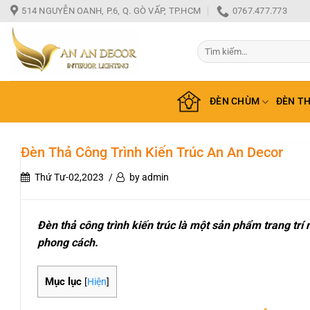
Bỏ
514 NGUYỄN OANH, P.6, Q. GÒ VẤP, TP.HCM
0767.477.773
qua
nội
Tìm
dung
kiếm:
ĐÈN CHÙM
ĐÈN T
Đèn Thả Công Trình Kiến Trúc An An Decor
Thứ Tư-02,2023
by admin
Đèn thả công trình kiến trúc là một sản phẩm trang trí 
phong cách.
Mục lục
[
Hiện
]