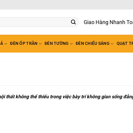
G
HẢ
ĐÈN ỐP TRẦN
ĐÈN TƯỜNG
ĐÈN CHIẾU SÁNG
QUẠT T
nội thất không thể thiếu trong việc bày trí không gian sống đẳn