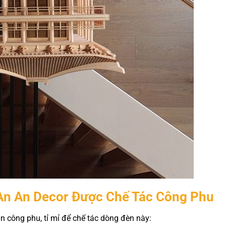
 An An Decor Được Chế Tác Công Phu
n công phu, tỉ mỉ để chế tác dòng đèn này: