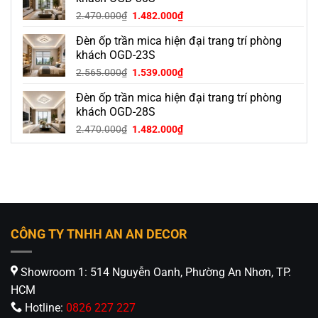
Giá
Giá
2.470.000
₫
1.482.000
₫
gốc
hiện
Đèn ốp trần mica hiện đại trang trí phòng
là:
tại
2.470.000₫.
là:
khách OGD-23S
1.482.000₫.
Giá
Giá
2.565.000
₫
1.539.000
₫
gốc
hiện
Đèn ốp trần mica hiện đại trang trí phòng
là:
tại
2.565.000₫.
là:
khách OGD-28S
1.539.000₫.
Giá
Giá
2.470.000
₫
1.482.000
₫
gốc
hiện
là:
tại
2.470.000₫.
là:
1.482.000₫.
CÔNG TY TNHH AN AN DECOR
Showroom 1: 514 Nguyễn Oanh, Phường An Nhơn, TP.
HCM
Hotline:
0826 227 227