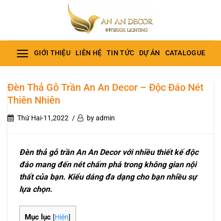
Bỏ
qua
nội
dung
GIỚI THIỆU
LIÊN HỆ
TIN TỨC
DỰ ÁN
CATALOGUE
Đèn Thả Gỗ Trần An An Decor – Độc Đáo Nét
Thiên Nhiên
Thứ Hai-11,2022
by admin
Đèn thả gỗ trần An An Decor với nhiều thiết kế độc
đáo mang đến nét chấm phá trong không gian nội
thất của bạn. Kiểu dáng đa dạng cho bạn nhiều sự
lựa chọn.
Mục lục
[
Hiện
]