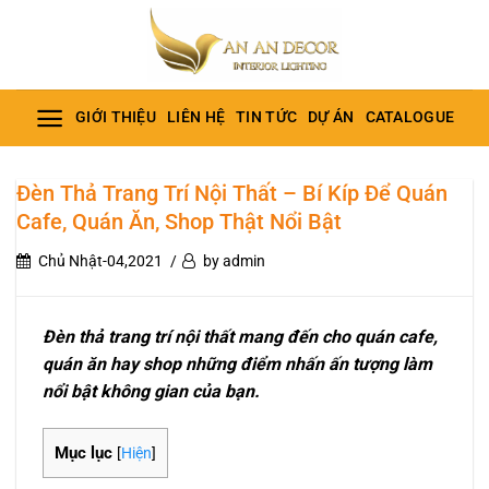
Bỏ
qua
nội
dung
GIỚI THIỆU
LIÊN HỆ
TIN TỨC
DỰ ÁN
CATALOGUE
Đèn Thả Trang Trí Nội Thất – Bí Kíp Để Quán
Cafe, Quán Ăn, Shop Thật Nổi Bật
Chủ Nhật-04,2021
by admin
Đèn thả trang trí nội thất mang đến cho quán cafe,
quán ăn hay shop những điểm nhấn ấn tượng làm
nổi bật không gian của bạn.
Mục lục
[
Hiện
]