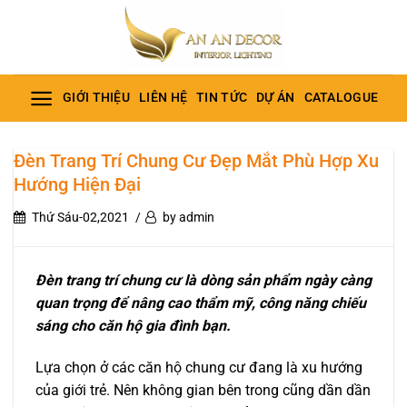
Bỏ
qua
nội
dung
GIỚI THIỆU
LIÊN HỆ
TIN TỨC
DỰ ÁN
CATALOGUE
Đèn Trang Trí Chung Cư Đẹp Mắt Phù Hợp Xu
Hướng Hiện Đại
Thứ Sáu-02,2021
by admin
Đèn trang trí chung cư là dòng sản phẩm ngày càng
quan trọng để nâng cao thẩm mỹ, công năng chiếu
sáng cho căn hộ gia đình bạn.
Lựa chọn ở các căn hộ chung cư đang là xu hướng
của giới trẻ. Nên không gian bên trong cũng dần dần