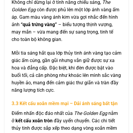
Không chỉ dừng lại ở tính năng chiếu sáng,
The
Golden Egg
còn được phủ lên một lớp ánh vàng ấm
áp. Gam màu vàng ánh kim vừa gợi nhắc đến hình
ảnh
“quả trứng vàng”
– biểu tượng thịnh vượng,
may mắn – vừa mang đến sự sang trọng, tinh tế
cho toàn bộ không gian.
Mỗi tia sáng hắt qua lớp thủy tinh ánh vàng tạo cảm
giác ấm cúng, gần gũi nhưng vẫn giữ được sự xa
hoa và đẳng cấp. Đặc biệt, khi đèn được bật vào
buổi tối, cả căn phòng như khoác lên mình sắc vàng
huyền ảo, mang đến cảm giác thư giãn và tràn đầy
năng lượng tích cực.
3.3 Kết cấu xoắn mềm mại – Dải ánh sáng bất tận
Điểm nhấn độc đáo nhất của
The Golden Egg
nằm
ở
kết cấu xoắn tròn
đầy uyển chuyển. Các chi tiết
thủy tinh được sắp xếp theo dạng vòng xoắn mềm