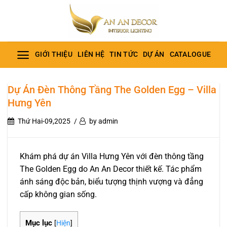
Bỏ
qua
nội
dung
GIỚI THIỆU
LIÊN HỆ
TIN TỨC
DỰ ÁN
CATALOGUE
Dự Án Đèn Thông Tầng The Golden Egg – Villa
Hưng Yên
Thứ Hai-09,2025
by admin
Khám phá dự án Villa Hưng Yên với đèn thông tầng
The Golden Egg do An An Decor thiết kế. Tác phẩm
ánh sáng độc bản, biểu tượng thịnh vượng và đẳng
cấp không gian sống.
Mục lục
[
Hiện
]