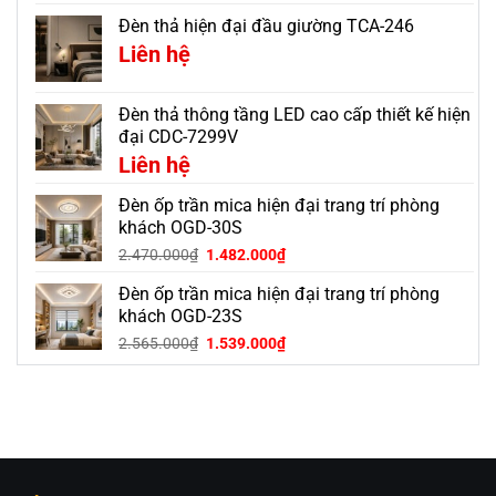
Đèn thả hiện đại đầu giường TCA-246
Liên hệ
Đèn thả thông tầng LED cao cấp thiết kế hiện
đại CDC-7299V
Liên hệ
Đèn ốp trần mica hiện đại trang trí phòng
khách OGD-30S
Giá
Giá
2.470.000
₫
1.482.000
₫
gốc
hiện
Đèn ốp trần mica hiện đại trang trí phòng
là:
tại
2.470.000₫.
là:
khách OGD-23S
1.482.000₫.
Giá
Giá
2.565.000
₫
1.539.000
₫
gốc
hiện
là:
tại
2.565.000₫.
là:
1.539.000₫.