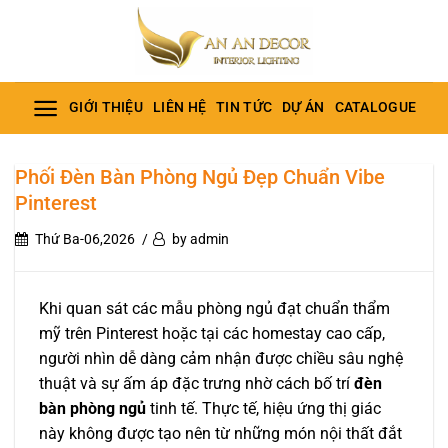
Bỏ
qua
nội
dung
GIỚI THIỆU
LIÊN HỆ
TIN TỨC
DỰ ÁN
CATALOGUE
Phối Đèn Bàn Phòng Ngủ Đẹp Chuẩn Vibe
Pinterest
Thứ Ba-06,2026
by admin
Khi quan sát các mẫu phòng ngủ đạt chuẩn thẩm
mỹ trên Pinterest hoặc tại các homestay cao cấp,
người nhìn dễ dàng cảm nhận được chiều sâu nghệ
thuật và sự ấm áp đặc trưng nhờ cách bố trí
đèn
bàn phòng ngủ
tinh tế.
Thực tế, hiệu ứng thị giác
này không được tạo nên từ những món nội thất đắt