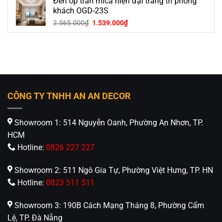
Đèn ốp trần mica hiện đại trang trí phòng
là:
tại
2.470.000₫.
là:
khách OGD-23S
1.482.000₫.
Giá
Giá
2.565.000
₫
1.539.000
₫
gốc
hiện
là:
tại
2.565.000₫.
là:
1.539.000₫.
CÔNG TY TNHH AN AN DECOR
Showroom 1: 514 Nguyễn Oanh, Phường An Nhơn, TP.
HCM
Hotline:
0826 227 227
Showroom 2: 511 Ngô Gia Tự, Phường Việt Hưng, TP. HN
Hotline:
0823 511 511
Showroom 3: 190B Cách Mạng Tháng 8, Phường Cẩm
Lệ, TP. Đà Nẵng