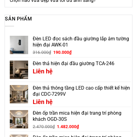
chọn nào vừa đẹp vừa tối ưu ánh sáng?
SẢN PHẨM
Đèn LED đọc sách đầu giường lắp âm tường
hiện đại AWK-01
316.000
₫
190.000
₫
Đèn thả hiện đại đầu giường TCA-246
Liên hệ
Đèn thả thông tầng LED cao cấp thiết kế hiện
đại CDC-7299V
Liên hệ
Đèn ốp trần mica hiện đại trang trí phòng
khách OGD-30S
Giá
Giá
2.470.000
₫
1.482.000
₫
gốc
hiện