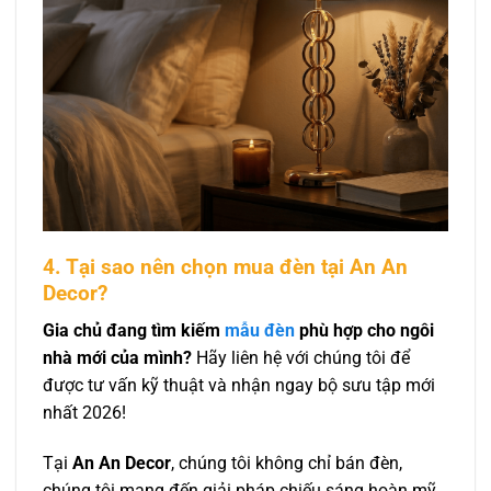
4. Tại sao nên chọn mua đèn tại An An
Decor?
Gia chủ đang tìm kiếm
mẫu đèn
phù hợp cho ngôi
nhà mới của mình?
Hãy liên hệ với chúng tôi để
được tư vấn kỹ thuật và nhận ngay bộ sưu tập mới
nhất 2026!
Tại
An An Decor
, chúng tôi không chỉ bán đèn,
chúng tôi mang đến giải pháp chiếu sáng hoàn mỹ