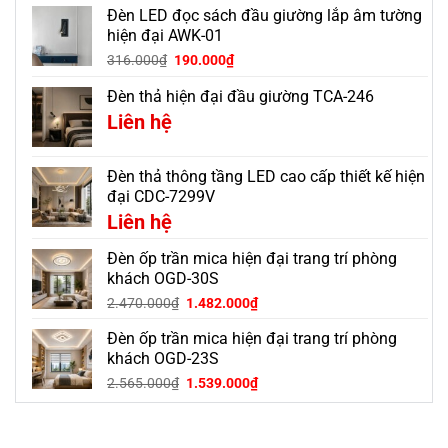
Đèn LED đọc sách đầu giường lắp âm tường
hiện đại AWK-01
316.000
₫
190.000
₫
Đèn thả hiện đại đầu giường TCA-246
Liên hệ
Đèn thả thông tầng LED cao cấp thiết kế hiện
đại CDC-7299V
Liên hệ
Đèn ốp trần mica hiện đại trang trí phòng
khách OGD-30S
Giá
Giá
2.470.000
₫
1.482.000
₫
gốc
hiện
Đèn ốp trần mica hiện đại trang trí phòng
là:
tại
2.470.000₫.
là:
khách OGD-23S
1.482.000₫.
Giá
Giá
2.565.000
₫
1.539.000
₫
gốc
hiện
là:
tại
2.565.000₫.
là: