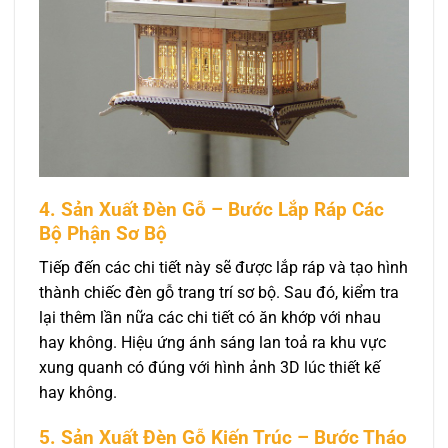
4. Sản Xuất Đèn Gỗ – Bước Lắp Ráp Các
Bộ Phận Sơ Bộ
Tiếp đến các chi tiết này sẽ được lắp ráp và tạo hình
thành chiếc đèn gỗ trang trí sơ bộ. Sau đó, kiểm tra
lại thêm lần nữa các chi tiết có ăn khớp với nhau
hay không. Hiệu ứng ánh sáng lan toả ra khu vực
xung quanh có đúng với hình ảnh 3D lúc thiết kế
hay không.
5. Sản Xuất Đèn Gỗ Kiến Trúc – Bước Tháo