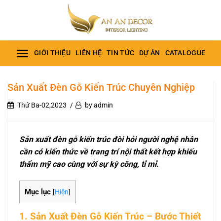
Bỏ
qua
nội
dung
GIỚI THIỆU
LIÊN HỆ
TIN TỨC
DỰ ÁN
CATALOGUE
Sản Xuất Đèn Gỗ Kiến Trúc Chuyên Nghiệp
Thứ Ba-02,2023
by admin
Sản xuất đèn gỗ kiến trúc đòi hỏi người nghệ nhân
cần có kiến thức về trang trí nội thất kết hợp khiếu
thẩm mỹ cao cùng với sự kỳ công, tỉ mỉ.
Mục lục
[
Hiện
]
1. Sản Xuất Đèn Gỗ Kiến Trúc – Bước Thiết