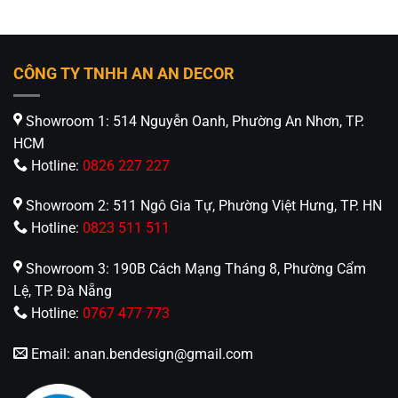
1.539.000₫.
CÔNG TY TNHH AN AN DECOR
Showroom 1: 514 Nguyễn Oanh, Phường An Nhơn, TP.
HCM
Hotline:
0826 227 227
Showroom 2: 511 Ngô Gia Tự, Phường Việt Hưng, TP. HN
Hotline:
0823 511 511
Showroom 3: 190B Cách Mạng Tháng 8, Phường Cẩm
Lệ, TP. Đà Nẵng
Hotline:
0767 477 773
Email:
anan.bendesign@gmail.com