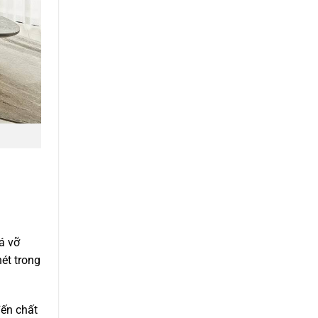
á vỡ
ét trong
đến chất