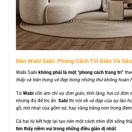
Đèn Wabi Sabi: Phong Cách Tối Giản Và Sâu
Wabi Sabi
không phải là một “phong cách trang trí”
the
thấy và trân trọng vẻ đẹp trong những thứ không hoàn 
Từ
Wabi
vốn ám chỉ sự
đơn giản, tĩnh lặng, hơi cô đơn
nhưng đủ để trú ẩn.
Sabi
thì nói về
vẻ đẹp của sự lão hó
gỗ, mờ nhạt của gốm sứ, hay vầng trăng non trong đêm
Cả hai từ kết hợp lại tạo nên một cách nhìn đời sống thậ
tìm thấy niềm vui trong những điều giản dị nhất
.