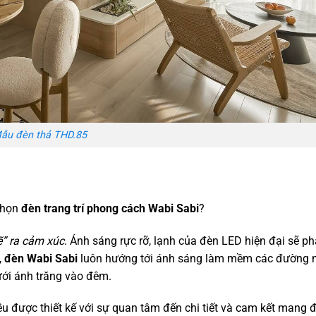
ẫu đèn thả THD.85
 chọn
đèn trang trí phong cách Wabi Sabi
?
ẽ” ra cảm xúc
. Ánh sáng rực rỡ, lạnh của đèn LED hiện đại sẽ ph
,
đèn Wabi Sabi
luôn hướng tới ánh sáng làm mềm các đường n
ới ánh trăng vào đêm.
 được thiết kế với sự quan tâm đến chi tiết và cam kết mang 