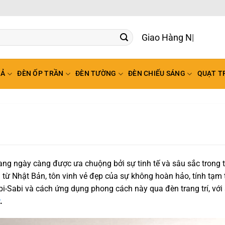
Giao Hàng Nhanh To
HẢ
ĐÈN ỐP TRẦN
ĐÈN TƯỜNG
ĐÈN CHIẾU SÁNG
QUẠT T
ng ngày càng được ưa chuộng bởi sự tinh tế và sâu sắc trong tr
 từ Nhật Bản, tôn vinh vẻ đẹp của sự không hoàn hảo, tính tạm 
bi-Sabi và cách ứng dụng phong cách này qua đèn trang trí, với
.