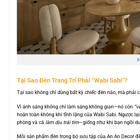
M
Tại Sao Đèn Trang Trí Phải “Wabi Sabi”?
Tại sao không chỉ dùng bất kỳ chiếc đèn nào, mà phải
Vì ánh sáng không chỉ làm sáng không gian—nó còn
“v
hoàn toàn không khí tĩnh lặng của Wabi Sabi. Ngược lại
phòng và cả
làm dịu trái tim
—giống như khi bạn ngồi dư
Mỗi sản phẩm đèn trong bộ sưu tập của An An Decor đều