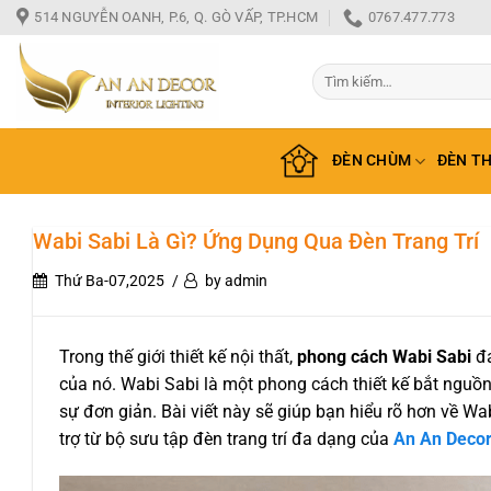
Bỏ
514 NGUYỄN OANH, P.6, Q. GÒ VẤP, TP.HCM
0767.477.773
qua
nội
Tìm
dung
kiếm:
ĐÈN CHÙM
ĐÈN T
Wabi Sabi Là Gì? Ứng Dụng Qua Đèn Trang Trí
Thứ Ba-07,2025
by admin
Trong thế giới thiết kế nội thất,
phong cách Wabi Sabi
đa
của nó. Wabi Sabi là một phong cách thiết kế bắt nguồn
sự đơn giản. Bài viết này sẽ giúp bạn hiểu rõ hơn về Wa
trợ từ bộ sưu tập đèn trang trí đa dạng của
An An Decor