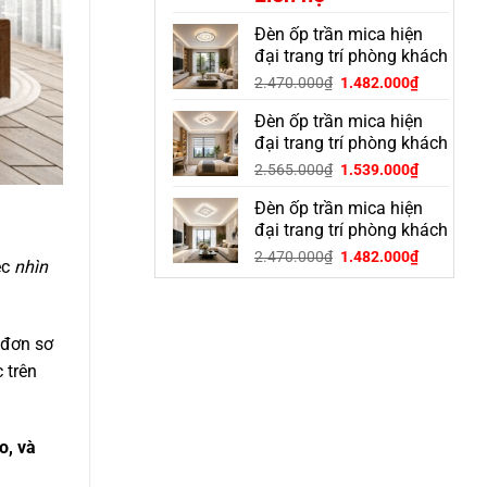
Đèn ốp trần mica hiện
đại trang trí phòng khách
OGD-30S
Giá
Giá
2.470.000
₫
1.482.000
₫
gốc
hiện
Đèn ốp trần mica hiện
là:
tại
2.470.000₫.
là:
đại trang trí phòng khách
1.482.000
OGD-23S
Giá
Giá
2.565.000
₫
1.539.000
₫
gốc
hiện
Đèn ốp trần mica hiện
là:
tại
2.565.000₫.
là:
đại trang trí phòng khách
1.539.000
OGD-28S
Giá
Giá
2.470.000
₫
1.482.000
₫
ệc
nhìn
gốc
hiện
là:
tại
2.470.000₫.
là:
1.482.000
 đơn sơ
 trên
o, và