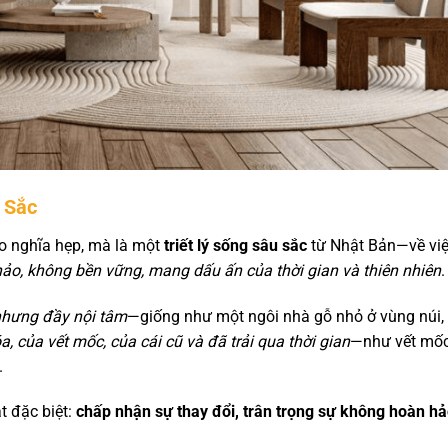
 Sắc
o nghĩa hẹp, mà là một
triết lý sống sâu sắc
từ Nhật Bản—về vi
hảo, không bền vững, mang dấu ấn của thời gian và thiên nhiên
.
 nhưng đầy nội tâm
—giống như một ngôi nhà gỗ nhỏ ở vùng núi,
a, của vết mốc, của cái cũ và đã trải qua thời gian
—như vết mốc
.
t đặc biệt:
chấp nhận sự thay đổi, trân trọng sự không hoàn hả