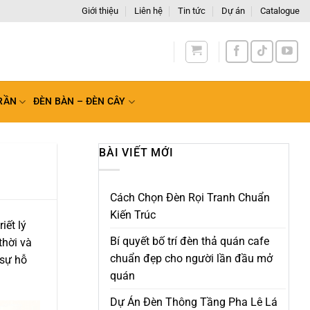
Giới thiệu
Liên hệ
Tin tức
Dự án
Catalogue
àn Quốc
RẦN
ĐÈN BÀN – ĐÈN CÂY
BÀI VIẾT MỚI
Cách Chọn Đèn Rọi Tranh Chuẩn
Kiến Trúc
iết lý
Bí quyết bố trí đèn thả quán cafe
thời và
chuẩn đẹp cho người lần đầu mở
 sự hỗ
quán
Dự Án Đèn Thông Tầng Pha Lê Lá