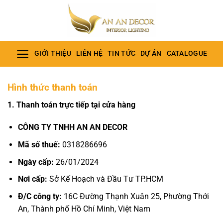
Bỏ
qua
nội
dung
GIỚI THIỆU
LIÊN HỆ
TIN TỨC
DỰ ÁN
CATALOGUE
Hình thức thanh toán
1. Thanh toán trực tiếp tại cửa hàng
CÔNG TY TNHH AN AN DECOR
Mã số thuế:
0318286696
Ngày cấp:
26/01/2024
Nơi cấp:
Sở Kế Hoạch và Đầu Tư TP.HCM
Đ/C công ty:
16C Đường Thạnh Xuân 25, Phường Thới
An, Thành phố Hồ Chí Minh, Việt Nam