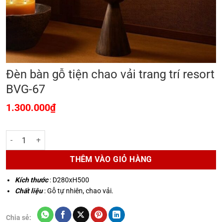
Đèn bàn gỗ tiện chao vải trang trí resort
BVG-67
1.300.000
₫
Đèn bàn gỗ tiện chao vải trang trí resort BVG-67 số lượng
THÊM VÀO GIỎ HÀNG
Kích thước
: D280xH500
Chất liệu
: Gỗ tự nhiên, chao vải.
Chia sẻ: