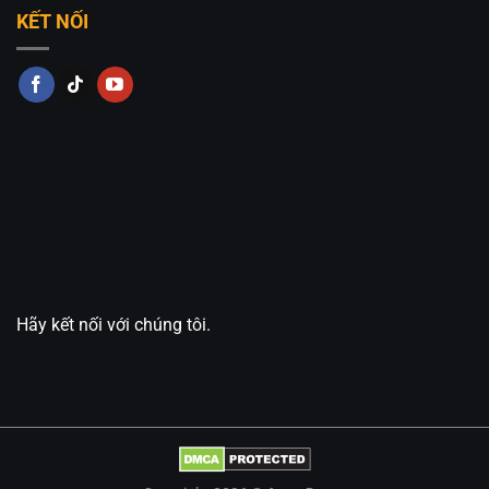
đèn tường hiện đại chất lượng cao. Bên cạnh đó,
KẾT NỐI
chúng tôi còn tự thiết kế và sản xuất các mẫu đèn
tường theo ý tưởng khách hàng đưa ra. Chúng tôi
lắp đặt và bảo trì tận tình, chu đáocho quý khách!
Tư vấn, thiết kế, sản xuất và tìm
các mẫu đèn
theo
yêu cầu.
Nếu mẫu
đèn thả mây
tre
trang trí cafe, nhà hàng,
nhà ở cực đẹp này không đáp ứng được yêu cầu
thiết kế của bạn. Bạn có thể xem thêm các sản
phẩm đèn gỗ khác trong cùng danh mục
Đèn thả
Hãy kết nối với chúng tôi.
công nghiệp
của chúng tôi. Hoặc liên hệ với nhân
viên của
An An Decor
, chúng tôi sẽ tư vấn thiết kế
sản xuất mẫu đèn theo yêu cầu cho bạn nhé!
Liên hệ ngay để đặt hàng, ưu tiên khách hàng gọi
điện trực tiếp cho
An An Decor