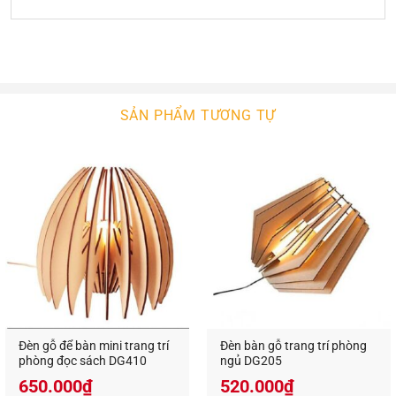
Đèn bàn gỗ
là sự lựa chọn hợp lý cho các không
gian năng động, tươi trẻ. Nó làm nét chấm phá cho
không gian nội ngoại thất của bạn. Với sự phong
phú về kiểu dáng thiết kế, ngôi nhà bạn sẽ thêm
SẢN PHẨM TƯƠNG TỰ
xinh đẹp. Với công nghệ chiếu sáng hiện đại,
không gian của bạn sẽ bừng sáng hay lung linh.
Đèn gỗ để bàn mini trang trí
Đèn bàn gỗ trang trí phòng
phòng đọc sách DG410
ngủ DG205
650.000
₫
520.000
₫