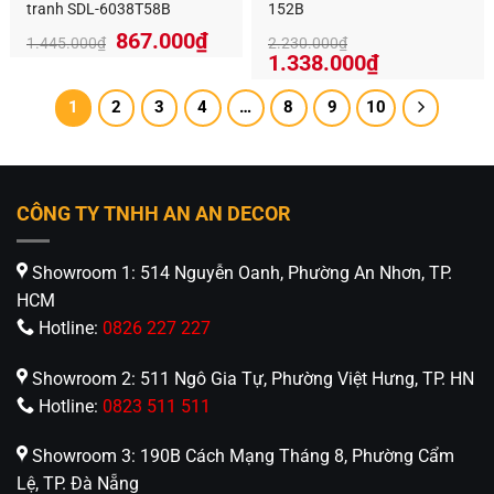
tranh SDL-6038T58B
152B
Giá
Giá
867.000
₫
1.445.000
₫
2.230.000
₫
gốc
hiện
Giá
Giá
1.338.000
₫
là:
tại
gốc
hiện
1.445.000₫.
là:
là:
tại
1
2
3
4
…
8
9
10
867.000₫.
2.230.000₫.
là:
1.338.000₫
CÔNG TY TNHH AN AN DECOR
Showroom 1: 514 Nguyễn Oanh, Phường An Nhơn, TP.
HCM
Hotline:
0826 227 227
Showroom 2: 511 Ngô Gia Tự, Phường Việt Hưng, TP. HN
Hotline:
0823 511 511
Showroom 3: 190B Cách Mạng Tháng 8, Phường Cẩm
Lệ, TP. Đà Nẵng