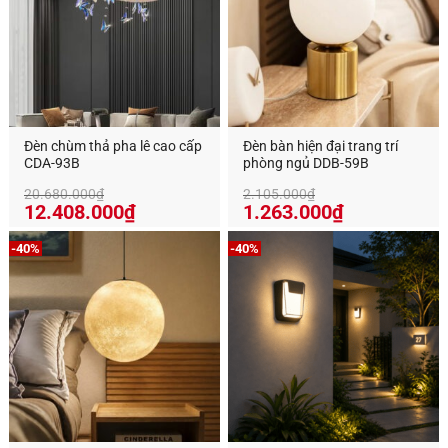
Đèn chùm thả pha lê cao cấp
Đèn bàn hiện đại trang trí
CDA-93B
phòng ngủ DDB-59B
20.680.000
₫
2.105.000
₫
Giá
Giá
Giá
Giá
12.408.000
₫
1.263.000
₫
gốc
hiện
gốc
hiện
là:
tại
là:
tại
-40%
-40%
20.680.000₫.
là:
2.105.000₫.
là:
12.408.000₫.
1.263.000₫