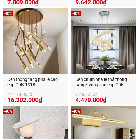
7.809.000
₫
9.642.000
₫
-40%
-40%
Đèn thông tầng pha lê cao
Đèn chùm pha lê thả thông
cấp CDB-131B
tầng 3 vòng cao cấp CDB-
7032T357B
27.170.000
₫
7.465.000
₫
Giá
Giá
16.302.000
₫
4.479.000
₫
gốc
hiện
là:
tại
-40%
-40%
27.170.000₫.
là:
16.302.000₫.