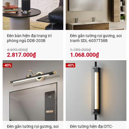
Đèn bàn hiện đại trang trí
Đèn gắn tường rọi gương, soi
phòng ngủ DDB-203B
tranh SDL-6037T58B
4.695.000
₫
1.780.000
₫
Giá
Giá
Giá
Giá
2.817.000
₫
1.068.000
₫
gốc
hiện
gốc
hiện
là:
tại
là:
tại
-40%
-40%
4.695.000₫.
là:
1.780.000₫.
là:
2.817.000₫.
1.068.000₫
Đèn gắn tường rọi gương, soi
Đèn tường hiện đại DTC-