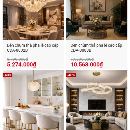
Đèn chùm thả pha lê cao cấp
Đèn chùm thả pha lê cao cấp
CDA-8032B
CDA-8883B
8.790.000
₫
17.605.000
₫
5.274.000
₫
10.563.000
₫
-40%
-40%