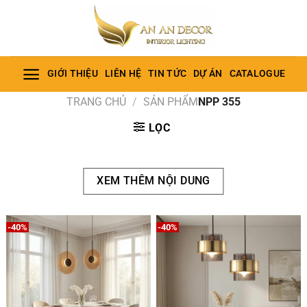
Bỏ
qua
nội
dung
GIỚI THIỆU
LIÊN HỆ
TIN TỨC
DỰ ÁN
CATALOGUE
TRANG CHỦ
/
SẢN PHẨM
NPP 355
LỌC
XEM THÊM NỘI DUNG
-40%
-40%