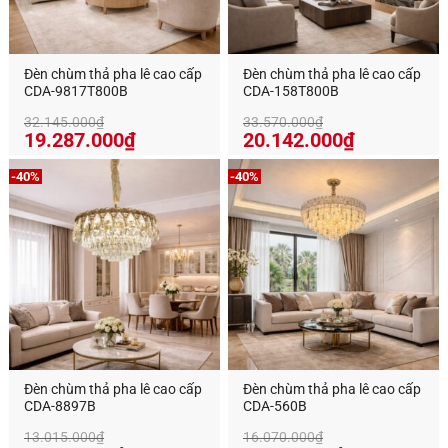
Đèn chùm thả pha lê cao cấp
Đèn chùm thả pha lê cao cấp
CDA-9817T800B
CDA-158T800B
32.145.000
₫
33.570.000
₫
Giá
Giá
Giá
Giá
19.287.000
₫
20.142.000
₫
gốc
hiện
gốc
hiện
là:
tại
là:
tại
-40%
-40%
32.145.000₫.
là:
33.570.000₫.
là:
19.287.000₫.
20.142.00
Đèn chùm thả pha lê cao cấp
Đèn chùm thả pha lê cao cấp
CDA-8897B
CDA-560B
13.015.000
₫
16.070.000
₫