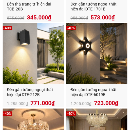
Đèn thả trang trí hiện đại
Đèn gắn tường ngoại thất
TCB-20B
hiện đại DTE-1701B
Giá
Giá
345.000
₫
573.000
₫
575.000
₫
955.000
₫
gốc
hiện
là:
tại
-40%
-40%
955.000₫.
là:
573.0
Đèn gắn tường ngoại thất
Đèn gắn tường ngoại thất
hiện đại DTE-212B
hiện đại DTE-6019B
Giá
Giá
Giá
Giá
771.000
₫
723.000
₫
1.285.000
₫
1.205.000
₫
gốc
hiện
gốc
hiện
là:
tại
là:
tại
-40%
-40%
1.285.000₫.
là:
1.205.000₫.
là:
771.000₫.
723.