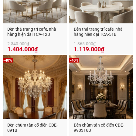
Đèn thả trang trí cafe, nhà
Đèn thả trang trí cafe, nhà
hàng hiện đại TCA-12B
hàng hiện đại TCA-51B
2.340.000
₫
1.865.000
₫
Giá
Giá
Giá
Giá
1.404.000
₫
1.119.000
₫
gốc
hiện
gốc
hiện
là:
tại
là:
tại
-40%
-40%
2.340.000₫.
là:
1.865.000₫.
là:
1.404.000₫.
1.119.000₫
Đèn chùm tân cổ điển CDE-
Đèn chùm tân cổ điển CDE-
091B
9903T6B