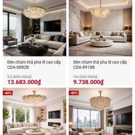
Đèn chùm thả pha lê cao cấp
Đèn chùm thả pha lê cao cấp
CDA-8882B
CDA-8918B
22.805.000
₫
16.230.000
₫
13.683.000
₫
9.738.000
₫
-40%
-40%