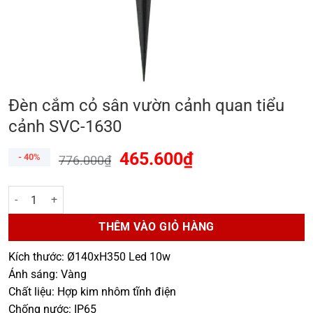
Đèn cắm cỏ sân vườn cảnh quan tiểu
cảnh SVC-1630
465.600
₫
- 40%
776.000
₫
Đèn cắm cỏ sân vườn cảnh quan tiểu cảnh SVC-1630 số lượng
THÊM VÀO GIỎ HÀNG
Kích thước: Ø140xH350 Led 10w
Ánh sáng: Vàng
Chất liệu: Hợp kim nhôm tĩnh điện
Chống nước: IP65