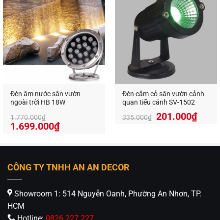
1.260.000₫.
1.572.000₫
Sđt: 0826.227.227 – 0826.68.00.88 –
0813.160.160
www.anandecor.vn
Đèn âm nước sân vườn
Đèn cắm cỏ sân vườn cảnh
ngoài trời HB 18W
quan tiểu cảnh SV-1502
Giá
Giá
201.000
₫
1.770.000
₫
335.000
₫
Giá
Giá
gốc
hiện
1.699.000
₫
gốc
hiện
là:
tại
là:
tại
335.000₫.
là:
1.770.000₫.
là:
201.
1.699.000₫.
CÔNG TY TNHH AN AN DECOR
Showroom 1: 514 Nguyễn Oanh, Phường An Nhơn, TP.
HCM
Hotline:
0826 227 227