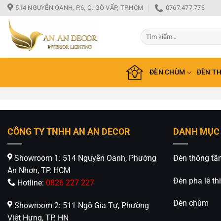
Bỏ
514 NGUYỄN OANH, P.6, Q. GÒ VẤP, TP.HCM
0767.477.773
qua
nội
Tìm
dung
kiếm:
ĐÈN CHÙM
ĐÈN T
CÔNG TY TNHH AN AN DECOR
DANH MỤC
Showroom 1: 514 Nguyễn Oanh, Phường
Đèn thông tầ
An Nhơn, TP. HCM
Đèn pha lê thi
Hotline:
0826 227 227
Đèn chùm
Showroom 2: 511 Ngô Gia Tự, Phường
Việt Hưng, TP. HN