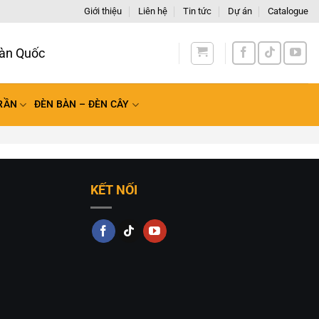
Giới thiệu
Liên hệ
Tin tức
Dự án
Catalogue
àn Quốc
RẦN
ĐÈN BÀN – ĐÈN CÂY
KẾT NỐI