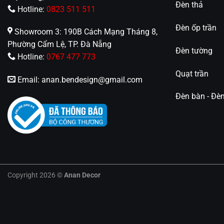
Đèn thả
Hotline:
0823 511 511
Đèn ốp trần
Showroom 3: 190B Cách Mạng Tháng 8,
Phường Cẩm Lệ, TP. Đà Nẵng
Đèn tường
Hotline:
0767 477 773
Quạt trần
Email:
anan.bendesign@gmail.com
Đèn bàn - Đè
Copyright 2026 ©
Anan Decor