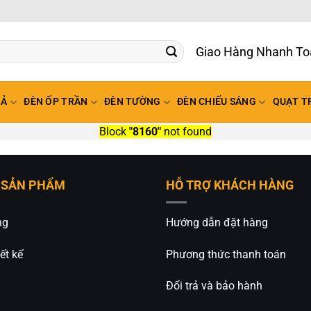
Giao Hàng Nhanh To
HẢ
ĐÈN ỐP TRẦN
ĐÈN TƯỜNG
ĐÈN CHIẾU SÁNG
QUẠT T
Block
"8160"
not found
 SẢN PHẨM
HỖ TRỢ KHÁCH HÀNG
ng
Hướng dẫn đặt hàng
ết kế
Phương thức thanh toán
Đổi trả và bảo hành