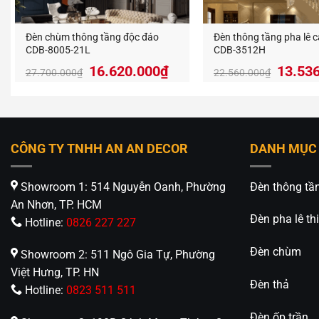
Đèn chùm thông tầng độc đáo
Đèn thông tầng pha lê 
CDB-8005-21L
CDB-3512H
Giá
Giá
16.620.000
₫
13.53
27.700.000
₫
22.560.000
₫
gốc
hiện
là:
tại
27.700.000₫.
là:
16.620.000₫.
CÔNG TY TNHH AN AN DECOR
DANH MỤC
Showroom 1: 514 Nguyễn Oanh, Phường
Đèn thông tầ
An Nhơn, TP. HCM
Đèn pha lê thi
Hotline:
0826 227 227
Đèn chùm
Showroom 2: 511 Ngô Gia Tự, Phường
Việt Hưng, TP. HN
Đèn thả
Hotline:
0823 511 511
Đèn ốp trần