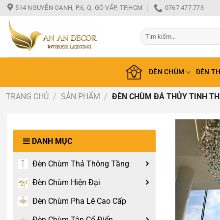
Bỏ
514 NGUYỄN OANH, P.6, Q. GÒ VẤP, TP.HCM
0767.477.773
qua
nội
Tìm
dung
kiếm:
ĐÈN CHÙM
ĐÈN T
TRANG CHỦ
/
SẢN PHẨM
/
ĐÈN CHÙM ĐÁ THỦY TINH THI
DANH MỤC
Đèn Chùm Thả Thông Tầng
Đèn Chùm Hiện Đại
Đèn Chùm Pha Lê Cao Cấp
Đèn Chùm Tân Cổ Điển