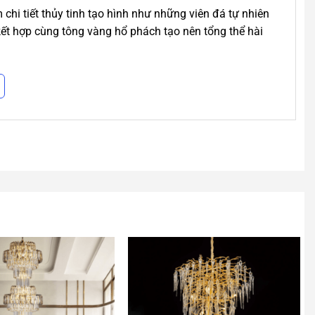
hi tiết thủy tinh tạo hình như những viên đá tự nhiên
kết hợp cùng tông vàng hổ phách tạo nên tổng thể hài
hàng trong không gian. Khi ánh sáng phản chiếu qua
giọt nước hoặc viên đá quý đang lơ lửng giữa không
ệu thủy tinh nghệ thuật được gia công tinh xảo. Các
khác nhau, giúp tổng thể đèn trở nên sinh động và chân
g nổi bật trong thiết kế nội thất cao cấp nhờ khả năng
ộ bền cao trong quá trình sử dụng lâu dài.