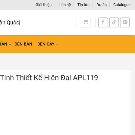
Giới thiệu
Liên hệ
Tin tức
Dự án
Catalogue
àn Q
RẦN
ĐÈN BÀN – ĐÈN CÂY
inh Thiết Kế Hiện Đại APL119