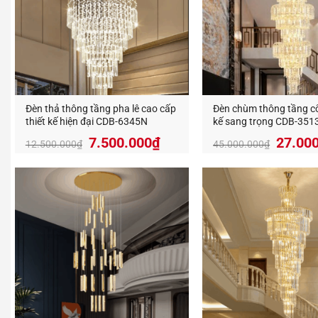
Hiệu
Sự kết h
sáng đa 
lại cảm 
Đèn thả thông tầng pha lê cao cấp
Đèn chùm thông tầng cổ 
Ngoài tí
thiết kế hiện đại CDB-6345N
kế sang trọng CDB-351
sử dụng
Giá
7.500.000
₫
27.00
12.500.000
₫
45.000.000
₫
gốc
là:
45.000