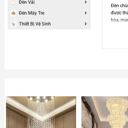
Đèn Vải
Đèn chùm
được thả
Đèn Mây Tre
hòa, man
Thiết Bị Vệ Sinh
Thiết kế
các chi 
trung, m
Chất
Điểm nổi
chi tiết
thực hơn
Đèn thủy
tạo hiệu
Bên cạnh