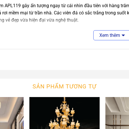
 APL119 gây ấn tượng ngay từ cái nhìn đầu tiên với hàng trăm c
 rơi mềm mại từ trần nhà. Các viên đá có sắc trắng trong suốt 
g vẻ đẹp vừa hiện đại vừa nghệ thuật.
 dạng thả tầng giúp chiếc đèn tạo cảm giác chuyển động nhẹ n
Xem thêm
tiết thủy tinh, sản phẩm tạo nên hiệu ứng lung linh như những 
ang đến cảm giác sang trọng và khác biệt.
 Liệu Đá Thủy Tinh Cao Cấp
 bật của Đèn Chùm Đá Thủy Tinh Thiết Kế APL119 nằm ở chất li
 trang trí được tạo hình giống đá tự nhiên với nhiều kích thước 
SẢN PHẨM TƯƠNG TỰ
.
 tinh nghệ thuật hiện được đánh giá là một trong những xu hướn
 ứng ánh sáng đẹp mắt và giá trị thẩm mỹ vượt trội.
 đó, hệ khung và đế đèn được hoàn thiện chắc chắn, đảm bảo đ