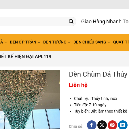
Giao Hàng Nhanh To
HẢ
ĐÈN ỐP TRẦN
ĐÈN TƯỜNG
ĐÈN CHIẾU SÁNG
QUẠT T
ẾT KẾ HIỆN ĐẠI APL119
Đèn Chùm Đá Thủy T
Liên hệ
Chất liệu: Thủy tinh, inox
Tiến độ: 7-10 ngày
Tùy biến: Đặt làm theo thiết kế
Chia sẻ: