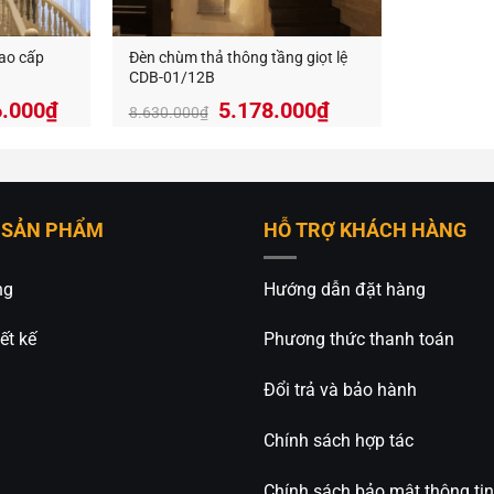
cao cấp
Đèn chùm thả thông tầng giọt lệ
CDB-01/12B
Giá
Giá
6.000
₫
5.178.000
₫
8.630.000
₫
gốc
hiện
là:
tại
8.630.000₫.
là:
5.178.000₫.
 SẢN PHẨM
HỖ TRỢ KHÁCH HÀNG
ng
Hướng dẫn đặt hàng
ết kế
Phương thức thanh toán
Đổi trả và bảo hành
Chính sách hợp tác
Chính sách bảo mật thông tin