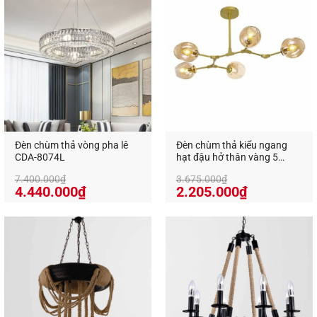
13.900.000₫.
là:
10.170.000₫.
là:
8.340.000₫.
6.102.000₫
Đèn chùm thả vòng pha lê
Đèn chùm thả kiểu ngang
CDA-8074L
hạt đậu hở thân vàng 5
bóng CDC-23N5B
7.400.000
₫
3.675.000
₫
Giá
Giá
Giá
Giá
4.440.000
₫
2.205.000
₫
gốc
hiện
gốc
hiện
là:
tại
là:
tại
7.400.000₫.
là:
3.675.000₫.
là:
4.440.000₫.
2.205.000₫