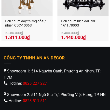
Đèn chùm dây thừng gỗ tự
Đèn chùm hiện đại CDC-
nhiên CDC-1006S
161H/800S
2.185.000
₫
2.400.000
₫
Giá
Giá
Giá
Giá
1.311.000
₫
1.440.000
₫
gốc
hiện
gốc
hiện
là:
tại
là:
tại
2.185.000₫.
là:
2.400.000₫.
là:
1.311.000₫.
1.440.000₫
CÔNG TY TNHH AN AN DECOR
Showroom 1: 514 Nguyễn Oanh, Phường An Nhơn, TP.
HCM
Hotline:
0826 227 227
Showroom 2: 511 Ngô Gia Tự, Phường Việt Hưng, TP. HN
Hotline:
0823 511 511