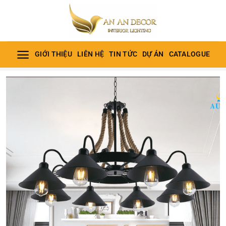
Bỏ
qua
nội
dung
GIỚI THIỆU
LIÊN HỆ
TIN TỨC
DỰ ÁN
CATALOGUE