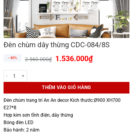
Đèn chùm dây thừng CDC-084/8S
1.536.000
₫
- 40%
2.560.000
₫
Đèn chùm dây thừng CDC-084/8S số lượng
THÊM VÀO GIỎ HÀNG
Đèn chùm trang trí An An decor Kích thước:Ø900 XH700
E27*8
Hợp kim sơn tĩnh điện, dây thừng
Bóng đèn LED
Bảo hành: 2 năm