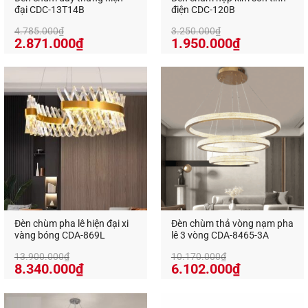
đại CDC-13T14B
điện CDC-120B
4.785.000
₫
3.250.000
₫
Giá
Giá
Giá
Giá
2.871.000
₫
1.950.000
₫
gốc
hiện
gốc
hiện
là:
tại
là:
tại
4.785.000₫.
là:
3.250.000₫.
là:
2.871.000₫.
1.950.000₫
Đèn chùm pha lê hiện đại xi
Đèn chùm thả vòng nạm pha
vàng bóng CDA-869L
lê 3 vòng CDA-8465-3A
13.900.000
₫
10.170.000
₫
Giá
Giá
Giá
Giá
8.340.000
₫
6.102.000
₫
gốc
hiện
gốc
hiện
là:
tại
là:
tại