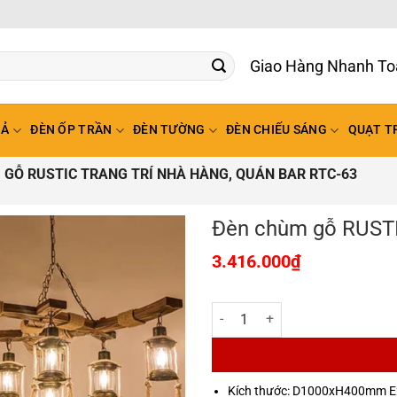
Giao Hàng Nhan
HẢ
ĐÈN ỐP TRẦN
ĐÈN TƯỜNG
ĐÈN CHIẾU SÁNG
QUẠT T
 GỖ RUSTIC TRANG TRÍ NHÀ HÀNG, QUÁN BAR RTC-63
Đèn chùm gỗ RUSTIC
3.416.000
₫
Đèn chùm gỗ RUSTIC trang trí nh
Kích thước: D1000xH400mm E