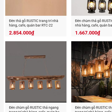
Xem thêm
Đèn thả gỗ RUSTIC trang trí nhà
Đèn chùm thả gỗ RUSTIC
hàng, cafe, quán bar RTC-22
nhà hàng, cafe, quán b
2.854.000
₫
1.667.000
₫
Việc tuâ
nguyên 
Treo 
Không
Tránh
Sử d
Để ng
ẩm.
Tư vấ
Đèn chùm gỗ RUSTIC thả ngang
Đèn chùm gỗ RUSTIC t