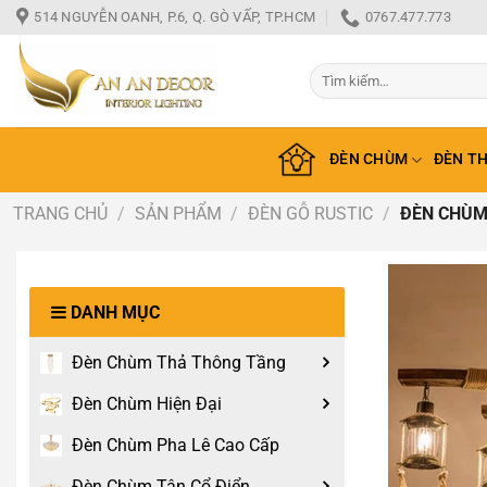
Bỏ
514 NGUYỄN OANH, P.6, Q. GÒ VẤP, TP.HCM
0767.477.773
qua
nội
Tìm
dung
kiếm:
ĐÈN CHÙM
ĐÈN T
TRANG CHỦ
/
SẢN PHẨM
/
ĐÈN GỖ RUSTIC
/
ĐÈN CHÙM
DANH MỤC
Đèn Chùm Thả Thông Tầng
Đèn Chùm Hiện Đại
Đèn Chùm Pha Lê Cao Cấp
Đèn Chùm Tân Cổ Điển