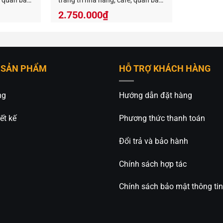
, quán bar
trang trí nhà hàng, cafe, quán bar
RTC-19
đèn gỗ nửa cầu thả trần trang trí phòng khách cực đẹp này kh
2.750.000
₫
m các sản phẩm đèn gỗ khác trong cùng danh mục
Đèn gỗ deco
ên của
An An Decor
, chúng tôi sẽ tư vấn thiết kế mẫu đèn cho b
 SẢN PHẨM
HỖ TRỢ KHÁCH HÀNG
ng
Hướng dẫn đặt hàng
ết kế
Phương thức thanh toán
Đổi trả và bảo hành
ecor
– Ánh sáng từ tâm hồn
m Văn Đồng, P.11, Q.Bình Thạnh, Tp.Hồ Chí Minh
Chính sách hợp tác
7.227 – 0813.160.160 (zalo)
Chính sách bảo mật thông tin
anandecor.vn/