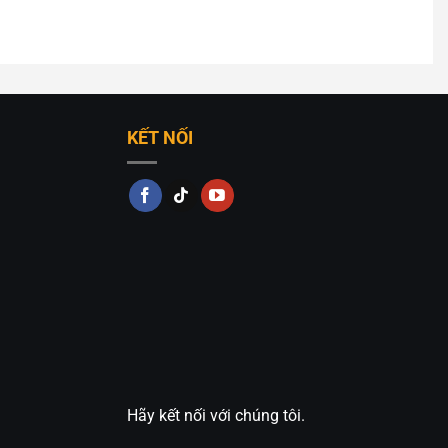
ông đáp ứng được yêu cầu thiết kế của bạn. Bạn có thể
r trang trí cực đẹp
của chúng tôi. Hoặc liên hệ với
ạn nhé!
KẾT NỐI
Hãy kết nối với chúng tôi.