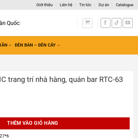
Giới thiệu
Liên hệ
Tin tức
Dự án
Catalogue
RẦN
ĐÈN BÀN – ĐÈN CÂY
 trang trí nhà hàng, quán bar RTC-63
à hàng, quán bar RTC-63 số lượng
THÊM VÀO GIỎ HÀNG
27*6