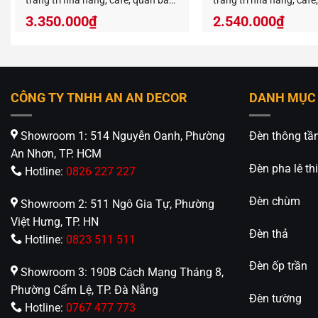
trang trí nhà hàng, cafe, quán bar
trang trí nhà hàng, cafe
RTC-11
RTC-14
Nếu Mẫu 
3.350.000
₫
2.540.000
₫
xem thê
nhân vi
CÔNG TY TNHH AN AN DECOR
DANH MỤC
Showroom 1: 514 Nguyễn Oanh, Phường
Đèn thông tầ
An Nhơn, TP. HCM
Đèn pha lê thi
Hotline:
0826 227 227
Đèn chùm
Showroom 2: 511 Ngô Gia Tự, Phường
An An D
Việt Hưng, TP. HN
412 Phạ
Đèn thả
Hotline:
0823 511 511
0826.22
Đèn ốp trần
https://
Showroom 3: 190B Cách Mạng Tháng 8,
Phường Cẩm Lệ, TP. Đà Nẵng
Đèn tường
Hotline:
0767 477 773