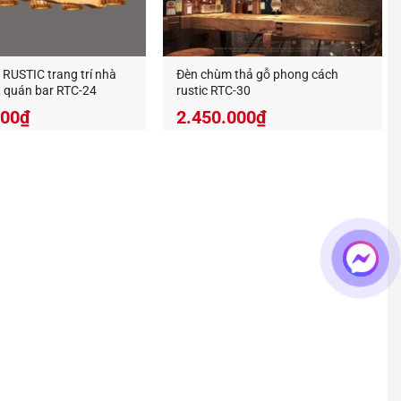
 g
ổ thả trần decor
?
 RUSTIC trang trí nhà
Đèn chùm thả gỗ phong cách
, quán bar RTC-24
rustic RTC-30
000
₫
2.450.000
₫
nên đẹp hơn, tuổi thọ lâu hơn và giữ được màu sắc
ủa sản phẩm bạn nhé.
chúng tôi khuyến khích bạn thường mở đèn để tránh
 thả trần decor
theo yêu cầu.