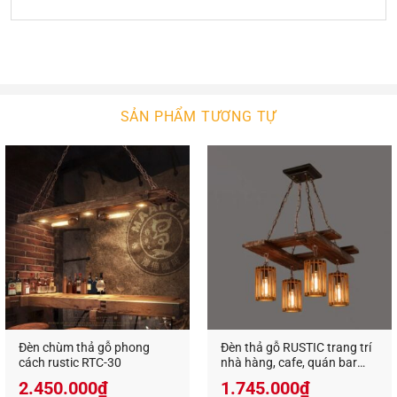
Không chỉ dùng trang trí trong gia đình, những
chiếc đèn gỗ thả trần trang trí còn được sử dụng
rất nhiều tại các quán ăn, quán cafe, nhà hàng,
khách sạn, resort…
Với kiểu dáng và kích thước đa dạng,
đèn gổ decor
SẢN PHẨM TƯƠNG TỰ
trang trí
phù hợp với nhiều không gian nội thất.
Cho dù không gian có khô khan hay cứng nhắc
đến đâu thì sự xuất hiện của đèn trang trí cũng sẽ
mang đến sự cân bằng, tạo cảm giác nhẹ nhàng,
trang nhã và thanh thoát.
Không chỉ tạo sự cân bằng cho nội thất,
đèn gỗ
decor trang trí
còn có khả năng tạo sự cân bằng
cho màu sắc bởi ánh sáng phát ra từ đèn không
quá chói gắt, cũng không quá lạnh lẽo. Bất kể màu
Đèn chùm thả gỗ phong
Đèn thả gỗ RUSTIC trang trí
sắc chủ đạo của căn phòng là gì thì đèn gỗ trang
cách rustic RTC-30
nhà hàng, cafe, quán bar
trí cũng mang đến sự hài hòa, giúp không gian
RTC-23
2.450.000
₫
1.745.000
₫