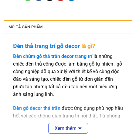
MÔ TẢ SẢN PHẨM
Đèn thả trang trí gỗ decor
là gì?
Đèn chùm gỗ thả trần decor trang trí
là những
chiếc đèn thủ công được làm bằng gỗ tự nhiên , gỗ
công nghiệp đã qua xử lý với thiết kế vô cùng độc
đáo và sáng tạo, chiếc đèn gỗ từ đơn giản đến
phức tạp nhưng tất cả đều tạo nên một hiệu ứng
ánh sáng lung linh.
Đèn gỗ decor thả trần
được ứng dụng phù hợp hầu
hết với các không gian trang trí nội thất. Từ phòng
khách sang trọng đến nhà bếp hay phòng ngủ cần
Xem thêm
sự ấm áp thì đều có những chiếc đèn gỗ phù hợp.