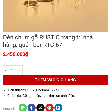
Đèn chùm gỗ RUSTIC trang trí nhà
hàng, quán bar RTC-67
2.450.000
₫
Đèn chùm gỗ RUSTIC trang trí nhà hàng, quán bar RTC-67 số lượng
THÊM VÀO GIỎ HÀNG
Kích thước:L800xH450mm E27*4
Chất liệu: Gỗ tự nhiên, hợp kim sơn tĩnh điện.
Chia sẻ: