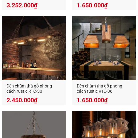
3.252.000
₫
1.650.000
₫
Đèn gổ thả trần decor trang trí
mang đến cảm giác
thân thuộc, gần gũi, là một điểm nhấn độc đáo khó
quên cho bất kỳ không gian sử dụng nó.
Xem thêm các sản phẩm đèn gỗ trang trí tại đây
Một số lưu ý khi sử dụng đèn g
ổ thả trần
decor
?
Đèn chùm thả gỗ phong
Đèn chùm thả gỗ phong
cách rustic RTC-30
cách rustic RTC-36
2.450.000
₫
1.650.000
₫
Việc tuân thủ những lưu ý dưới đây sẽ giúp cho
chiếc
đèn gỗ decor
trở nên đẹp hơn, tuổi thọ lâu
hơn và giữ được màu sắc nguyên bản của chúng:
Treo trực tiếp dưới ánh nắng chói chang cũng