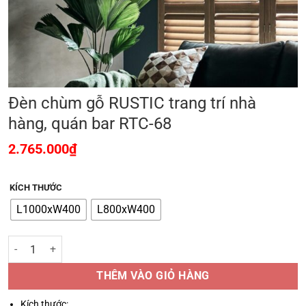
Đèn chùm gỗ RUSTIC trang trí nhà
hàng, quán bar RTC-68
2.765.000
₫
KÍCH THƯỚC
L1000xW400
L800xW400
Đèn chùm gỗ RUSTIC trang trí nhà hàng, quán bar RTC-68 số lượng
THÊM VÀO GIỎ HÀNG
Kích thước: