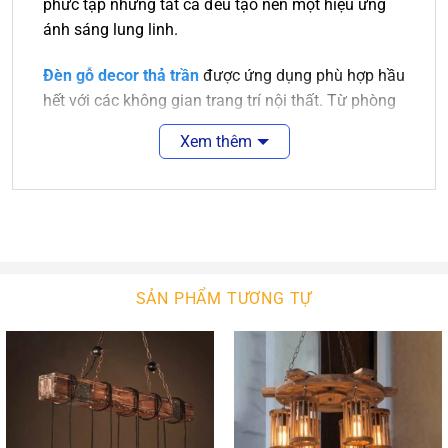
phức tạp nhưng tất cả đều tạo nên một hiệu ứng
ánh sáng lung linh.
Đèn gỗ decor thả trần
được ứng dụng phù hợp hầu
hết với các không gian trang trí nội thất. Từ phòng
khách sang trọng đến nhà bếp hay phòng ngủ cần
Xem thêm
sự ấm áp thì đều có những chiếc đèn gỗ phù hợp.
Không chỉ dùng trang trí trong gia đình, những
chiếc đèn gỗ thả trần trang trí còn được sử dụng
rất nhiều tại các quán ăn, quán cafe, nhà hàng,
khách sạn, resort…
Với kiểu dáng và kích thước đa dạng,
đèn gổ decor
SẢN PHẨM TƯƠNG TỰ
trang trí
phù hợp với nhiều không gian nội thất.
Cho dù không gian có khô khan hay cứng nhắc
đến đâu thì sự xuất hiện của đèn trang trí cũng sẽ
mang đến sự cân bằng, tạo cảm giác nhẹ nhàng,
trang nhã và thanh thoát.