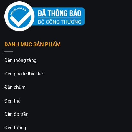
An An Decor
– Ánh sáng từ tâm hồn
412 Phạm Văn Đồng, P.11, Q.Bình Thạnh, Tp.Hồ
Chí Minh
0826.227.227 – 0813.160.160 (zalo)
DANH MỤC SẢN PHẨM
https://anandecor.vn/
Đèn thông tầng
Đèn pha lê thiết kế
Đèn chùm
Đèn thả
Đèn ốp trần
Đèn tường