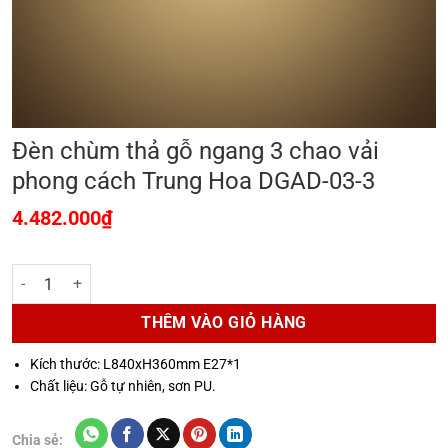
Đèn chùm thả gỗ ngang 3 chao vải
phong cách Trung Hoa DGAD-03-3
4.482.000
₫
Đèn chùm thả gỗ ngang 3 chao vải phong cách Trung Hoa DGAD-03-3
THÊM VÀO GIỎ HÀNG
Kích thước: L840xH360mm E27*1
Chất liệu: Gỗ tự nhiên, sơn PU.
Chia sẻ: