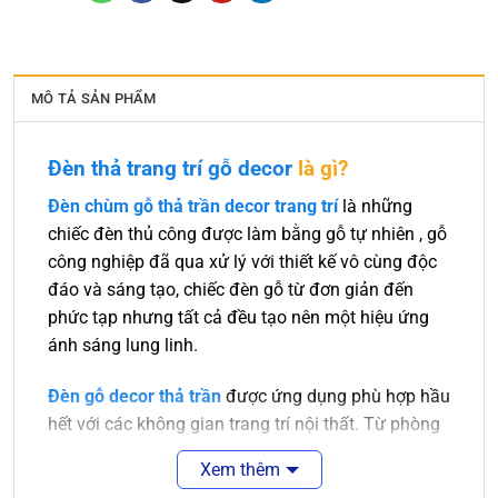
MÔ TẢ SẢN PHẨM
Đèn thả trang trí gỗ decor
là gì?
Đèn chùm gỗ thả trần decor trang trí
là những
chiếc đèn thủ công được làm bằng gỗ tự nhiên , gỗ
công nghiệp đã qua xử lý với thiết kế vô cùng độc
đáo và sáng tạo, chiếc đèn gỗ từ đơn giản đến
phức tạp nhưng tất cả đều tạo nên một hiệu ứng
ánh sáng lung linh.
Đèn gỗ decor thả trần
được ứng dụng phù hợp hầu
hết với các không gian trang trí nội thất. Từ phòng
khách sang trọng đến nhà bếp hay phòng ngủ cần
Xem thêm
sự ấm áp thì đều có những chiếc đèn gỗ phù hợp.