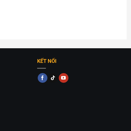
hả năng tạo sự cân bằng cho màu sắc bởi ánh sáng
sắc chủ đạo của căn phòng là gì thì đèn gỗ trang trí
àn cho người sử dụng. Mặt khác, chất liệu gỗ này đã qua
ảm bảo tính thẩm mỹ cho đèn khỏi các yếu tố xấu của
ã được xử lí chống cong vênh, đảm bảo phần khung
KẾT NỐI
 là một điểm nhấn độc đáo khó quên cho bất kỳ không
m gỗ thả trần decor ?