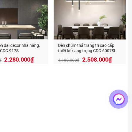
ện đại decor nhà hàng,
Đèn chùm thả trang trí cao cấp
 CDC-917S
thiết kế sang trọng CDC-6007SL
Giá
Giá
Giá
Giá
2.280.000
₫
2.508.000
₫
₫
4.180.000
₫
gốc
hiện
gốc
hiện
là:
tại
là:
tại
3.800.000₫.
là:
4.180.000₫.
là:
2.280.000₫.
2.508.0