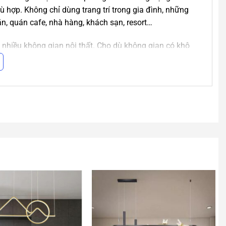
hợp. Không chỉ dùng trang trí trong gia đình, những
ăn, quán cafe, nhà hàng, khách sạn, resort…
 nhiều không gian nội thất. Cho dù không gian có khô
ẽ mang đến sự cân bằng, tạo cảm giác nhẹ nhàng, trang