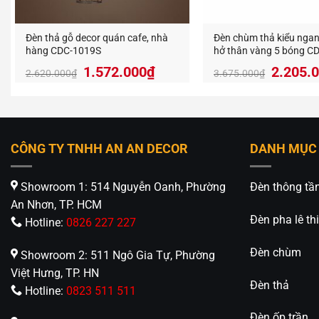
Không ch
Đèn thả gỗ decor quán cafe, nhà
Đèn chùm thả kiểu ngan
phát ra 
hàng CDC-1019S
hở thân vàng 5 bóng 
cũng man
Giá
Giá
Giá
1.572.000
₫
2.205.
2.620.000
₫
3.675.000
₫
gốc
hiện
gốc
Đèn thả
là:
tại
là:
xử lí có
2.620.000₫.
là:
3.675.
thời tiế
1.572.000₫.
chắc chắ
CÔNG TY TNHH AN AN DECOR
DANH MỤC
Showroom 1: 514 Nguyễn Oanh, Phường
Đèn thông tầ
An Nhơn, TP. HCM
Đèn gổ t
Đèn pha lê thi
Hotline:
0826 227 227
gian sử 
Đèn chùm
Showroom 2: 511 Ngô Gia Tự, Phường
Xem thêm
Việt Hưng, TP. HN
Đèn thả
Hotline:
0823 511 511
Đèn ốp trần