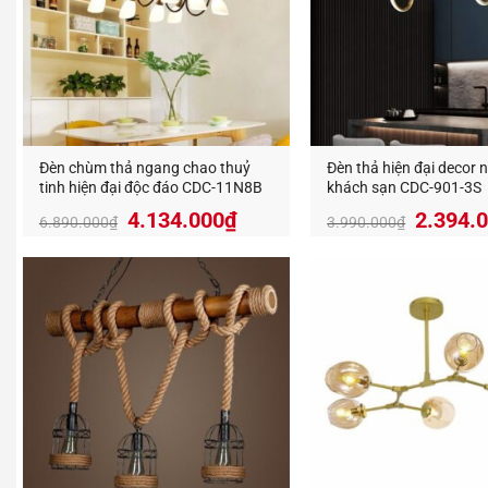
Đèn chùm thả ngang chao thuỷ
Đèn thả hiện đại decor 
tinh hiện đại độc đáo CDC-11N8B
khách sạn CDC-901-3S
Giá
Giá
Giá
4.134.000
₫
2.394.
6.890.000
₫
3.990.000
₫
gốc
hiện
gốc
là:
tại
là:
6.890.000₫.
là:
3.990.
4.134.000₫.