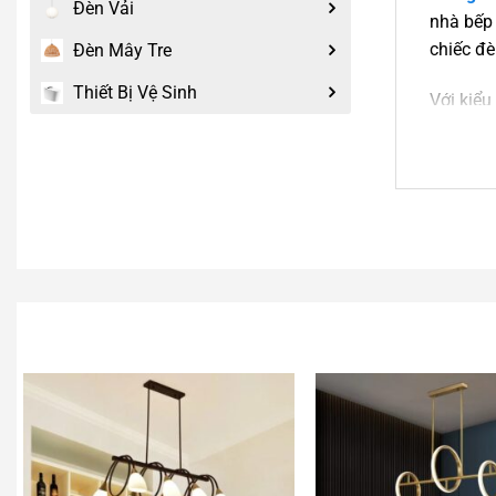
Đèn Vải
nhà bếp 
chiếc đè
Đèn Mây Tre
Thiết Bị Vệ Sinh
Với kiểu
khan hay
nhã và t