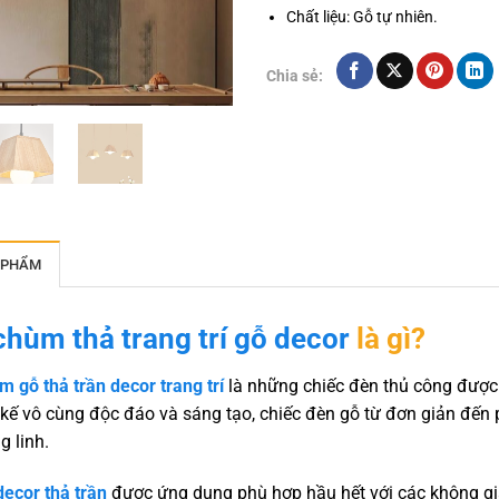
Chất liệu: Gỗ tự nhiên.
Chia sẻ:
 PHẨM
chùm thả trang trí gỗ decor
là gì?
 gỗ thả trần decor trang trí
là những chiếc đèn thủ công được 
t kế vô cùng độc đáo và sáng tạo, chiếc đèn gỗ từ đơn giản đến
g linh.
ecor thả trần
được ứng dụng phù hợp hầu hết với các không gia