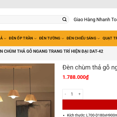
Giao Hàng Nhanh To
HẢ
ĐÈN ỐP TRẦN
ĐÈN TƯỜNG
ĐÈN CHIẾU SÁNG
QUẠT T
N CHÙM THẢ GỖ NGANG TRANG TRÍ HIỆN ĐẠI DAT-42
Đèn chùm thả gỗ nga
1.788.000
₫
Đèn chùm thả gỗ ngang trang trí 
Kích thước: L700-D180xH90