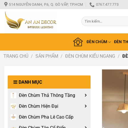
Bỏ
514 NGUYỄN OANH, P.6, Q. GÒ VẤP, TP.HCM
0767.477.773
qua
nội
Tìm
dung
kiếm:
ĐÈN CHÙM
ĐÈN T
TRANG CHỦ
/
SẢN PHẨM
/
ĐÈN CHÙM KIỂU NGANG
/
ĐÈ
DANH MỤC
Đèn Chùm Thả Thông Tầng
Đèn Chùm Hiện Đại
Đèn Chùm Pha Lê Cao Cấp
Đèn Chùm Tân Cổ Điển