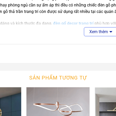
hay phòng ngủ cần sự ấm áp thì đều có những chiếc đèn gỗ phù 
n gỗ thả trần trang trí còn được sử dụng rất nhiều tại các quán 
 dáng và kích thước đa dạng,
đèn gổ decor trang trí
phù hợp với
 cứng nhắc đến đâu thì sự xuất hiện của đèn trang trí cũng s
Xem thêm
hanh thoát.
SẢN PHẨM TƯƠNG TỰ