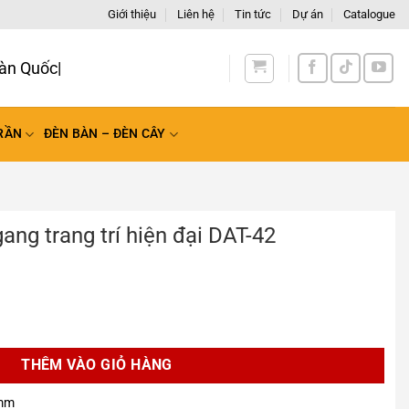
Giới thiệu
Liên hệ
Tin tức
Dự án
Catalogue
àn Quốc
RẦN
ĐÈN BÀN – ĐÈN CÂY
ng trang trí hiện đại DAT-42
hiện đại DAT-42 số lượng
THÊM VÀO GIỎ HÀNG
0mm