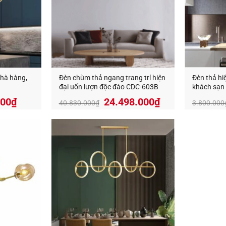
nhà hàng,
Đèn chùm thả ngang trang trí hiện
Đèn thả hi
đại uốn lượn độc đáo CDC-603B
khách sạn
Giá
000
₫
24.498.000
₫
40.830.000
₫
3.800.000
hiện
tại
000₫.
là:
2.394.000₫.