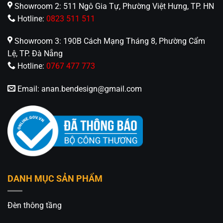
Hồ Chí Minh
Showroom 2: 511 Ngô Gia Tự, Phường Việt Hưng, TP. HN
Hotline:
0823 511 511
🏢CN 2: 511 Ngô Gia Tự, Phường Việt Hưng, TP. Hà
Nội
Showroom 3: 190B Cách Mạng Tháng 8, Phường Cẩm
Lệ, TP. Đà Nẵng
Hotline: 0826.227.227 – 0813.160.160 –
Hotline:
0767 477 773
08.1745.175 (Zalo)
Email:
anan.bendesign@gmail.com
Fanpage:
Đèn Trang Trí An An Decor
DANH MỤC SẢN PHẨM
Đèn thông tầng