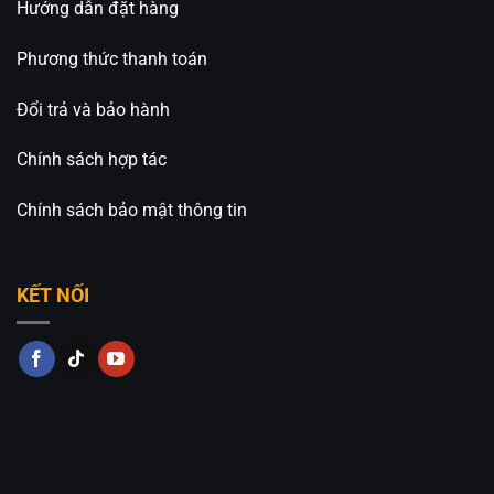
🏢CN 2: 511 Ngô Gia Tự, Phường Việt Hưng, TP. Hà
Hướng dẫn đặt hàng
Nội
Phương thức thanh toán
Hotline: 0826.227.227 – 0813.160.160 (Zalo)
Đổi trả và bảo hành
Fanpage:
Đèn Trang Trí An An Decor
Chính sách hợp tác
Chính sách bảo mật thông tin
KẾT NỐI