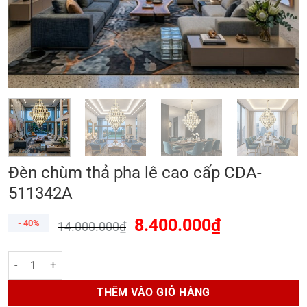
Đèn chùm thả pha lê cao cấp CDA-
511342A
8.400.000
₫
- 40%
14.000.000
₫
Đèn chùm thả pha lê cao cấp CDA-511342A số lượng
THÊM VÀO GIỎ HÀNG