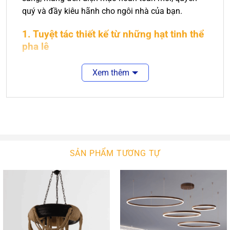
quý và đầy kiêu hãnh cho ngôi nhà của bạn.
1. Tuyệt tác thiết kế từ những hạt tinh thể
pha lê
Điểm làm nên sức hút khó cưỡng của mẫu đèn
Xem thêm
CDA-511342A chính là cấu trúc đa tầng đầy chiều
sâu. Những thanh pha lê tinh khiết được sắp xếp tỉ
mỉ, tạo nên một hiệu ứng thác đổ lung linh giữa
không gian.
Sự kết hợp giữa các hình khối hình học hiện đại và
nét mềm mại của ánh sáng giúp bộ đèn này thoát
SẢN PHẨM TƯƠNG TỰ
khỏi vẻ rập khuôn của những dòng đèn chùm cổ
điển. Mỗi góc nhìn vào CDA-511342A là một trải
nghiệm thị giác khác nhau: khi thì rực rỡ như một
khối kim cương khổng lồ, khi lại huyền ảo, êm dịu
như những ánh sao đêm.