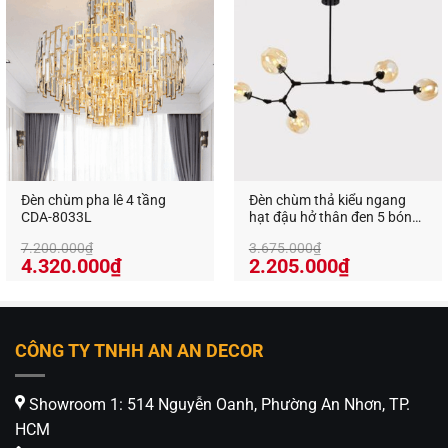
7.296.000₫.
1.539.000₫
Đèn chùm pha lê 4 tầng
Đèn chùm thả kiểu ngang
CDA-8033L
hạt đậu hở thân đen 5 bóng
CDC-23-5B
7.200.000
₫
3.675.000
₫
Giá
Giá
Giá
Giá
4.320.000
₫
2.205.000
₫
gốc
hiện
gốc
hiện
là:
tại
là:
tại
7.200.000₫.
là:
3.675.000₫.
là:
4.320.000₫.
2.205.000₫
CÔNG TY TNHH AN AN DECOR
Showroom 1: 514 Nguyễn Oanh, Phường An Nhơn, TP.
4. Ý nghĩa phong thủy và giá trị tinh thần
HCM