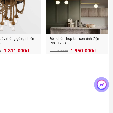
dây thừng gỗ tự nhiên
Đèn chùm hợp kim sơn tĩnh điện
S
CDC-120B
Giá
Giá
Giá
Giá
1.311.000
₫
1.950.000
₫
₫
3.250.000
₫
gốc
hiện
gốc
hiện
là:
tại
là:
tại
2.185.000₫.
là:
3.250.000₫.
là:
1.311.000₫.
1.950.0