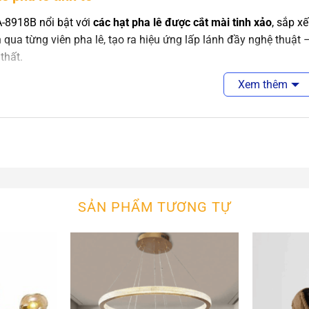
-8918B nổi bật với
các hạt pha lê được cắt mài tinh xảo
, sắp x
 qua từng viên pha lê, tạo ra hiệu ứng lấp lánh đầy nghệ thuật
thất.
Xem thêm
iệu cao cấp, hoàn thiện bền đẹp
ê cao cấp
có độ trong suốt tốt, phản chiếu ánh sáng đa chiều.
 đèn kim loại chắc chắn
phủ lớp hoàn thiện bền màu, chống ox
 kế tỉ mỉ đến từng chi tiết, đảm bảo độ bền cao và sức hút thẩm
SẢN PHẨM TƯƠNG TỰ