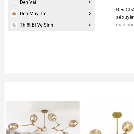
Đèn Vải
Đèn CDA
Đèn Mây Tre
sẽ xuyên
gian nội 
Thiết Bị Vệ Sinh
Chất l
Pha l
Khung
Thiết