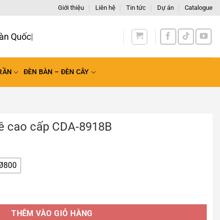
Giới thiệu
Liên hệ
Tin tức
Dự án
Catalogue
àn Quốc
RẦN
ĐÈN BÀN – ĐÈN CÂY
lê cao cấp CDA-8918B
Ø800
A-8918B số lượng
THÊM VÀO GIỎ HÀNG