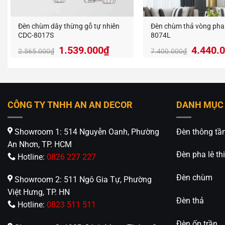
Đèn chùm dây thừng gỗ tự nhiên
Đèn chùm thả vòng pha 
CDC-8017S
8074L
Giá
Giá
Giá
1.539.000
₫
4.440.
2.565.000
₫
7.400.000
₫
gốc
hiện
gốc
là:
tại
là:
2.565.000₫.
là:
7.400.
1.539.000₫.
CÔNG TY TNHH AN AN DECOR
DANH MỤC
Ánh sá
Showroom 1: 514 Nguyễn Oanh, Phường
Đèn thông tầ
Đèn sử 
An Nhơn, TP. HCM
sáng có 
Đèn pha lê thi
Hotline:
0826 227 227
sinh hoạ
Đèn chùm
Showroom 2: 511 Ngô Gia Tự, Phường
Ứng d
Việt Hưng, TP. HN
Đèn thả
Hotline:
0823 511 511
Đèn chù
Đèn ốp trần