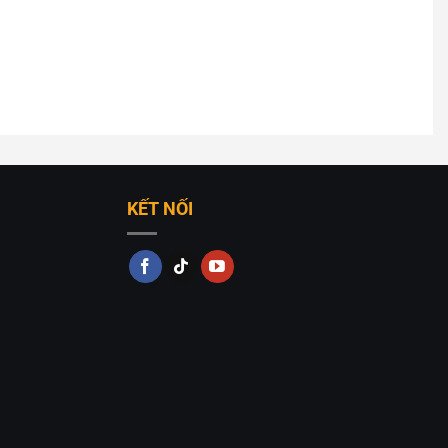
KẾT NỐI
p nháy, bảo vệ thị lực và tiết kiệm điện năng. Ánh
ung tính để không gian sáng rõ, phù hợp với nhu cầu