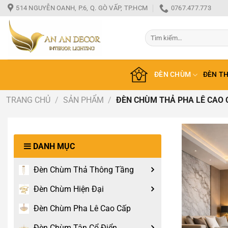
Bỏ
514 NGUYỄN OANH, P.6, Q. GÒ VẤP, TP.HCM
0767.477.773
qua
nội
Tìm
dung
kiếm:
ĐÈN CHÙM
ĐÈN T
TRANG CHỦ
/
SẢN PHẨM
/
ĐÈN CHÙM THẢ PHA LÊ CAO 
DANH MỤC
Đèn Chùm Thả Thông Tầng
Đèn Chùm Hiện Đại
Đèn Chùm Pha Lê Cao Cấp
Đèn Chùm Tân Cổ Điển