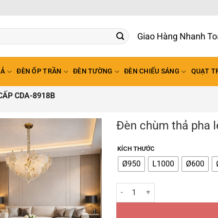
Giao Hàng Nhanh To
HẢ
ĐÈN ỐP TRẦN
ĐÈN TƯỜNG
ĐÈN CHIẾU SÁNG
QUẠT T
CẤP CDA-8918B
Đèn chùm thả pha 
KÍCH THƯỚC
Ø950
L1000
Ø600
Đèn chùm thả pha lê cao cấp CD