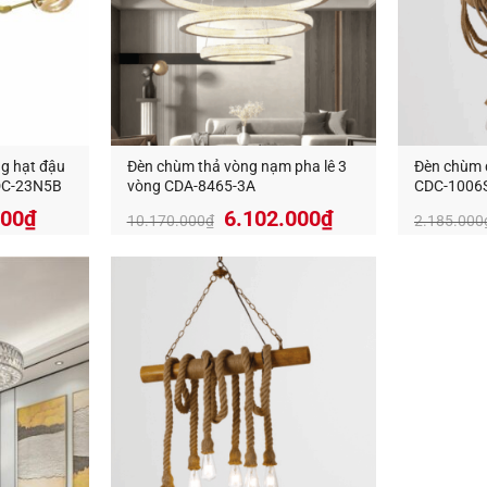
g hạt đậu
Đèn chùm thả vòng nạm pha lê 3
Đèn chùm 
CDC-23N5B
vòng CDA-8465-3A
CDC-1006
Giá
Giá
Giá
000
₫
6.102.000
₫
10.170.000
₫
2.185.000
hiện
gốc
hiện
tại
là:
tại
000₫.
là:
10.170.000₫.
là:
2.205.000₫.
6.102.000₫.