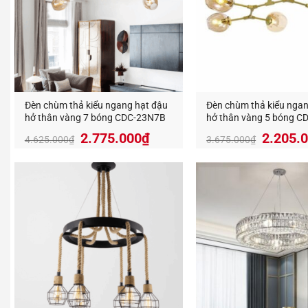
Đèn chùm thả kiểu ngang hạt đậu
Đèn chùm thả kiểu ngan
hở thân vàng 7 bóng CDC-23N7B
hở thân vàng 5 bóng 
Giá
Giá
Giá
2.775.000
₫
2.205.
4.625.000
₫
3.675.000
₫
gốc
hiện
gốc
là:
tại
là:
4.625.000₫.
là:
3.675.
2.775.000₫.