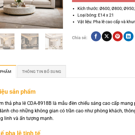
Kích thước: Ø600; Ø800; Ø950
Loại bóng: E14 x 21
Vật liệu: Pha lê cao cấp và khu
Chia sẻ:
 PHẨM
THÔNG TIN BỔ SUNG
hiệu sản phẩm
m thả pha lê CDA-8918B là mẫu đèn chiếu sáng cao cấp mang 
 dành cho những không gian có trần cao như phòng khách, thông
g linh và ấn tượng mạnh.
ế pha lê tinh tế