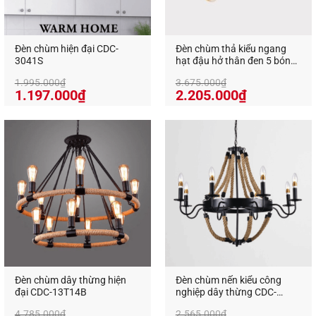
Đèn chùm hiện đại CDC-
Đèn chùm thả kiểu ngang
3041S
hạt đậu hở thân đen 5 bóng
CDC-23-5B
1.995.000
₫
3.675.000
₫
Giá
Giá
Giá
Giá
1.197.000
₫
2.205.000
₫
gốc
hiện
gốc
hiện
là:
tại
là:
tại
1.995.000₫.
là:
3.675.000₫.
là:
1.197.000₫.
2.205.000₫
Đèn chùm dây thừng hiện
Đèn chùm nến kiểu công
đại CDC-13T14B
nghiệp dây thừng CDC-
Ánh sáng đẹp, tiết kiệm điện
0318/8S
4.785.000
₫
2.565.000
₫