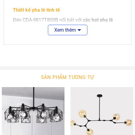
Thiết kế pha lê tinh tế
Đèn CDA-9817T800B nổi bật với
các hạt pha lê
được cắt mài tinh xảo
, sắp xếp đều đặn và bắt
Xem thêm
sáng hiệu quả. Khi đèn bật, ánh sáng sẽ xuyên qua
từng viên pha lê, tạo ra hiệu ứng lấp lánh đầy nghệ
thuật – mang lại vẻ sang trọng và đẳng cấp cho
mọi không gian nội thất.
Chất liệu cao cấp, hoàn thiện bền đẹp
SẢN PHẨM TƯƠNG TỰ
Pha lê cao cấp
có độ trong suốt tốt, phản chiếu
ánh sáng đa chiều.
Khung đèn kim loại chắc chắn
phủ lớp hoàn
thiện bền màu, chống oxy hóa theo thời gian.
Thiết kế tỉ mỉ đến từng chi tiết, đảm bảo độ bền
cao và sức hút thẩm mỹ qua thời gian.