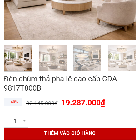
Đèn chùm thả pha lê cao cấp CDA-
9817T800B
19.287.000
₫
- 40%
32.145.000
₫
Đèn chùm thả pha lê cao cấp CDA-9817T800B số lượng
THÊM VÀO GIỎ HÀNG