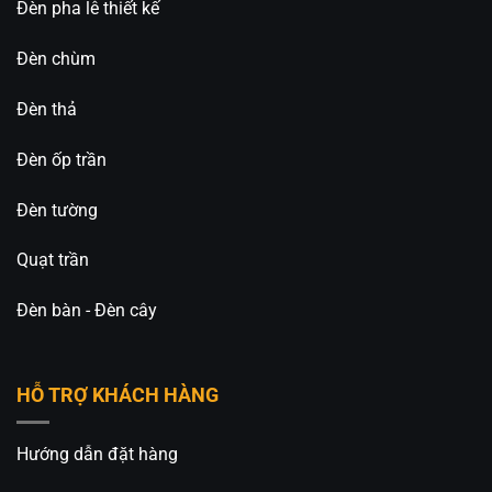
Hotline: 0826.227.227 – 0813.160.160 (Zalo)
Đèn pha lê thiết kế
Fanpage:
Đèn Trang Trí An An Decor
Đèn chùm
Đèn thả
Đèn ốp trần
Đèn tường
Quạt trần
Đèn bàn - Đèn cây
HỖ TRỢ KHÁCH HÀNG
Hướng dẫn đặt hàng