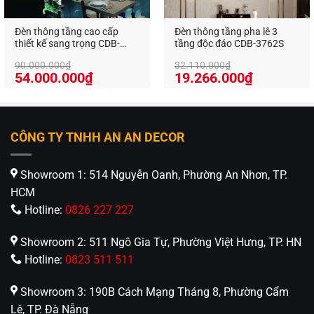
Đèn thông tầng cao cấp
Đèn thông tầng pha lê 3
thiết kế sang trọng CDB-
tầng độc đáo CDB-3762S
1606H
90.000.000
₫
32.110.000
₫
Giá
Giá
Giá
Giá
54.000.000
₫
19.266.000
₫
gốc
hiện
gốc
hiện
là:
tại
là:
tại
90.000.000₫.
là:
32.110.000₫.
là:
54.000.000₫.
19.266.0
CÔNG TY TNHH AN AN DECOR
Showroom 1: 514 Nguyễn Oanh, Phường An Nhơn, TP.
HCM
Hotline:
0826 227 227
Showroom 2: 511 Ngô Gia Tự, Phường Việt Hưng, TP. HN
Hotline:
0823 511 511
Showroom 3: 190B Cách Mạng Tháng 8, Phường Cẩm
Lệ, TP. Đà Nẵng