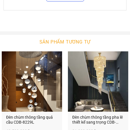
Đèn chùm thông tầng là sự lựa chọn tuyệt vời cho
các không gian sống của bạn. Nó làm nét chấm
phá cho không gian nội thất của bạn. Với sự phong
phú về kiểu dáng thiết kế, ngôi nhà bạn sẽ thêm
xinh đẹp, sang trọng. Với công nghệ chiếu sáng
SẢN PHẨM TƯƠNG TỰ
hiện đại, không gian của bạn sẽ bừng sáng hay
lung linh.
2.
Đèn Chùm Thông Tầng
An An Decor
Dòng đèn chùm thông tầng được các nghệ nhân
chế tác công phu và tỉ mỉ. Sử dụng các chất liệu
cao cấp, cùng công nghệ sơn mạ tiên tiến. Cho ra
màu sắc khung đèn phù hợp với các không gian cổ
điển. Sự phối trí tài tình cùng hoa văn tinh xảo tạo
ra các thiết kế cực kỳ ấn tượng
Đèn chùm thông tầng quả
Đèn chùm thông tầng pha lê
cầu CDB-8229L
thiết kế sang trọng CDB-
3514H
Đèn chùm thông tầng được thiết kế theo phong