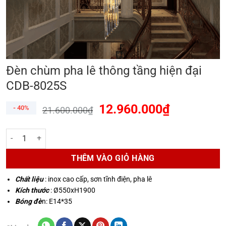
Đèn chùm pha lê thông tầng hiện đại
CDB-8025S
12.960.000
₫
- 40%
21.600.000
₫
Đèn chùm pha lê thông tầng hiện đại CDB-8025S số lượng
THÊM VÀO GIỎ HÀNG
Chất liệu
: inox cao cấp, sơn tĩnh điện, pha lê
Kích thước
: Ø550xH1900
Bóng đè
n: E14*35