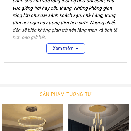
dành cho khu vực rộng thoáng như đại sảnh, khu
vực giếng trời hay cầu thang. Những không gian
rộng lớn như đại sảnh khách sạn, nhà hàng, trung
tâm hội nghị hay trung tâm tiệc cưới. Những chiếc
đèn sẽ biến không gian trở nên lãng mạn và tinh tế
hơn bao giờ hết.
Xem thêm
Và trong bài viết này, An An Decor xin gửi tới các
bạn mẫu sản phẩm Đèn chùm sảnh thông tầng lá
phong độc đáo. Chúng ta cùng tìm hiểu ngay sau
đây xem sản phẩm này có gì đặc biệt!
Cùng tìm hiểu về thiết kế, chất liệu của
mẫu
SẢN PHẨM TƯƠNG TỰ