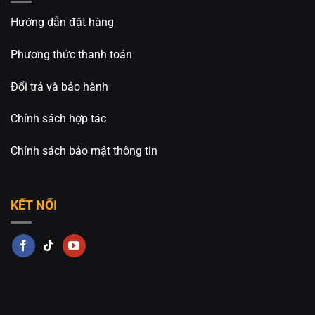
Liên hệ ngay để đặt hàng, ưu tiên khách hàng gọi
Hướng dẫn đặt hàng
điện trực tiếp cho
An An Decor
Phương thức thanh toán
Đổi trả và bảo hành
Chính sách hợp tác
Chính sách bảo mật thông tin
Đèn Trang Trí An An Decor
chuyên thiết kế và cung
cấp các loại đèn trang trí decor, đa dạng mẫu mã
và giá thành tốt nhất trên thị trường.
KẾT NỐI
An An Decor
–
Ánh sáng từ tâm hồn
Địa Chỉ:
514 Nguyễn Oanh, Phường An Nhơn, TP.
HCM
Hotline:
0826.227.227
–
0813.160.160
(zalo)
https://anandecor.vn/