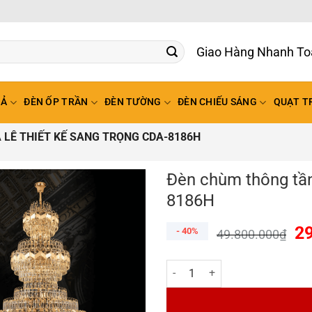
Giao Hàng Nhanh To
HẢ
ĐÈN ỐP TRẦN
ĐÈN TƯỜNG
ĐÈN CHIẾU SÁNG
QUẠT T
LÊ THIẾT KẾ SANG TRỌNG CDA-8186H
Đèn chùm thông tần
8186H
2
- 40%
49.800.000
₫
Đèn chùm thông tầng pha lê thiế