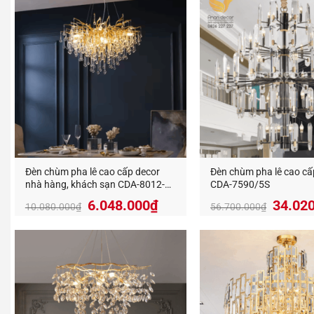
đầy tính
chế tác 
Tư vấ
An An D
và sản x
Liên h
Đèn chùm pha lê cao cấp decor
Đèn chùm pha lê cao cấp
nhà hàng, khách sạn CDA-8012-
CDA-7590/5S
800S
Giá
Giá
Giá
6.048.000
₫
34.02
10.080.000
₫
56.700.000
₫
gốc
hiện
gốc
là:
tại
là:
10.080.000₫.
là:
56.700
6.048.000₫.