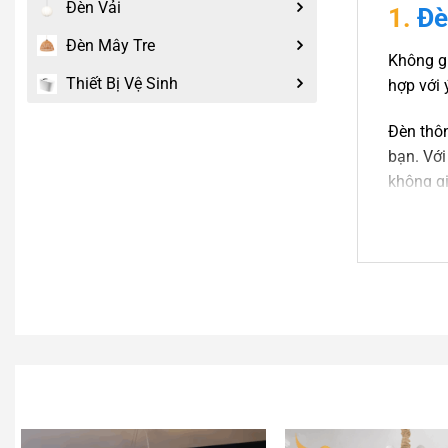
Đèn Vải
1.
Đè
Đèn Mây Tre
Không gi
Thiết Bị Vệ Sinh
hợp với 
Đèn thôn
bạn. Với
không gi
2.
Đè
Dòng đèn
tiên tiế
thiết kế
Đèn thôn
Mang đến
Công ngh