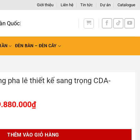
Giới thiệu
Liên hệ
Tin tức
Dự án
Catalogue
àn Quốc
RẦN
ĐÈN BÀN – ĐÈN CÂY
g pha lê thiết kế sang trọng CDA-
9.880.000
₫
t kế sang trọng CDA-8186H số lượng
THÊM VÀO GIỎ HÀNG