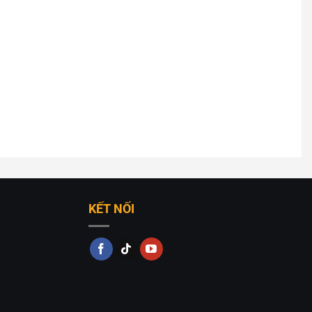
ng trí decor, đa dạng mẫu mã và giá thành tốt nhất trên
KẾT NỐI