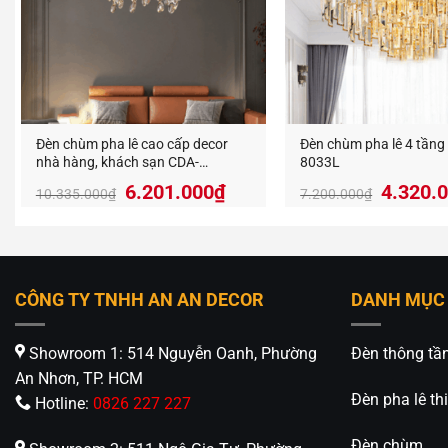
Đèn Tra
thị trườn
An An D
Địa Chỉ:
Đèn chùm pha lê cao cấp decor
Đèn chùm pha lê 4 tầng
Hotline:
nhà hàng, khách sạn CDA-
8033L
https://
07/650B
Giá
Giá
Giá
6.201.000
₫
4.320.
10.335.000
₫
7.200.000
₫
gốc
hiện
gốc
là:
tại
là:
10.335.000₫.
là:
7.200.
6.201.000₫.
CÔNG TY TNHH AN AN DECOR
DANH MỤC
Showroom 1: 514 Nguyễn Oanh, Phường
Đèn thông tầ
An Nhơn, TP. HCM
Đèn pha lê thi
Hotline:
0826 227 227
Đèn chùm