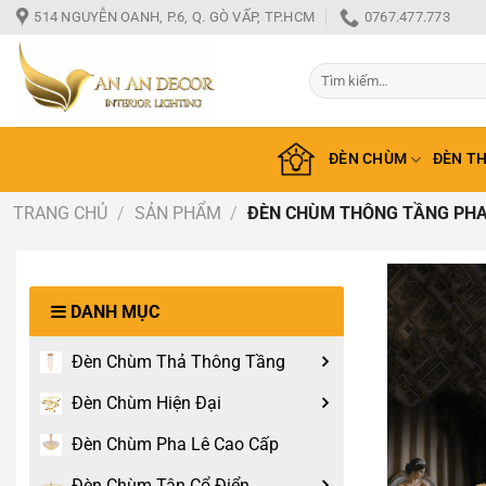
Bỏ
514 NGUYỄN OANH, P.6, Q. GÒ VẤP, TP.HCM
0767.477.773
qua
nội
Tìm
dung
kiếm:
ĐÈN CHÙM
ĐÈN T
TRANG CHỦ
/
SẢN PHẨM
/
ĐÈN CHÙM THÔNG TẦNG PHA 
DANH MỤC
Đèn Chùm Thả Thông Tầng
Đèn Chùm Hiện Đại
Đèn Chùm Pha Lê Cao Cấp
Đèn Chùm Tân Cổ Điển