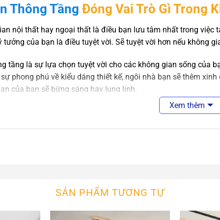
n Thông Tầng
Đóng Vai Trò Gì Trong 
an nội thất hay ngoại thất là điều bạn lưu tâm nhất trong việc
ý tưởng của bạn là điều tuyệt vời. Sẽ tuyệt vời hơn nếu không 
g tầng là sự lựa chọn tuyệt vời cho các không gian sống của b
 sự phong phú về kiểu dáng thiết kế, ngôi nhà bạn sẽ thêm xinh 
an của bạn sẽ bừng sáng hay lung linh.
Xem thêm
n Thông Tầng
An An Decor
 thông tầng được các nghệ nhân chế tác công phu và tỉ mỉ. Sử
n. Cho ra màu sắc khung đèn phù hợp với các không gian cổ điển. 
 cực kỳ ấn tượng
g tầng được thiết kế theo phong cách Châu Âu. Đặc biệt phù hợ
SẢN PHẨM TƯƠNG TỰ
 sự sang trọng bật nhất cho gia chủ.
ệ chiếu sáng hiện đại LED được sử dụng ở dòng đèn ốp trần tra