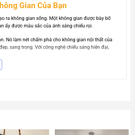
Không Gian Của Bạn
 tạo ra không gian sống. Một không gian được bày bố
gian ấy được màu sắc của ánh sáng chiếu rọi.
ạn. Nó làm nét chấm phá cho không gian nội thất của
đẹp, sang trọng. Với công nghệ chiếu sáng hiện đại,
 dụng các chất liệu cao cấp, cùng công nghệ sơn mạ
Sự phối trí tài tình cùng hoa văn tinh xảo tạo ra các
p với các không gian biệt thự, nhà hàng, khách sạn…
ng trí này. Ánh sáng đa sắc giúp không gian lung linh