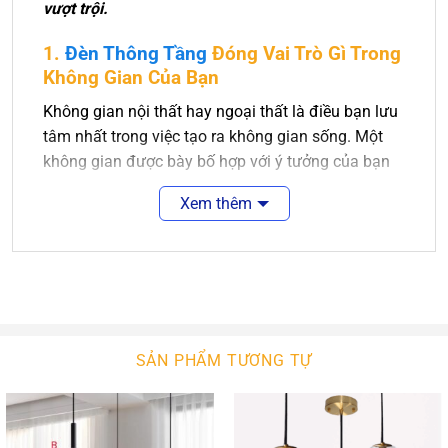
vượt trội.
1.
Đèn Thông Tầng
Đóng Vai Trò Gì Trong
Không Gian Của Bạn
Không gian nội thất hay ngoại thất là điều bạn lưu
tâm nhất trong việc tạo ra không gian sống. Một
không gian được bày bố hợp với ý tưởng của bạn
là điều tuyệt vời. Sẽ tuyệt vời hơn nếu không gian
Xem thêm
ấy được màu sắc của ánh sáng chiếu rọi.
Đèn thông tầng là sự lựa chọn tuyệt vời cho các
không gian sống của bạn. Nó làm nét chấm phá
cho không gian nội thất của bạn. Với sự phong phú
về kiểu dáng thiết kế, ngôi nhà bạn sẽ thêm xinh
đẹp, sang trọng. Với công nghệ chiếu sáng hiện
SẢN PHẨM TƯƠNG TỰ
đại, không gian của bạn sẽ bừng sáng hay lung
linh.