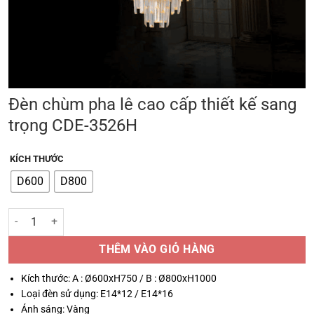
Đèn chùm pha lê cao cấp thiết kế sang
trọng CDE-3526H
KÍCH THƯỚC
D600
D800
Đèn chùm pha lê cao cấp thiết kế sang trọng CDE-3526H số lượng
THÊM VÀO GIỎ HÀNG
Kích thước: A : Ø600xH750 / B : Ø800xH1000
Loại đèn sử dụng: E14*12 / E14*16
Ánh sáng: Vàng