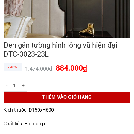
Đèn gắn tường hình lông vũ hiện đại
DTC-3023-23L
884.000
₫
- 40%
1.474.000
₫
Đèn gắn tường hình lông vũ hiện đại DTC-3023-23L số lượng
THÊM VÀO GIỎ HÀNG
Kích thước: D150xH600
Chất liệu: Bột đá ép.