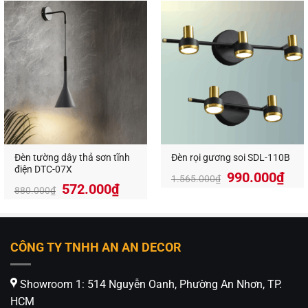
là:
tại
650.000₫.
là:
1.700.000₫.
là:
390.
1.020.000₫.
Đèn tường dây thả sơn tĩnh
Đèn rọi gương soi SDL-110B
điện DTC-07X
990.000
₫
1.565.000
₫
572.000
₫
880.000
₫
CÔNG TY TNHH AN AN DECOR
Showroom 1: 514 Nguyễn Oanh, Phường An Nhơn, TP.
HCM