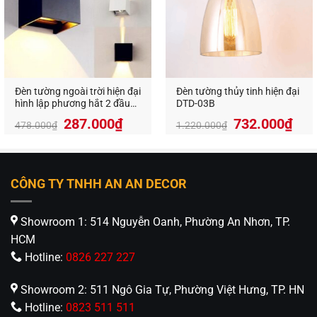
Đèn tường ngoài trời hiện đại
Đèn tường thủy tinh hiện đại
hình lập phương hắt 2 đầu
DTD-03B
(điều chỉnh được hướng
Giá
Giá
Giá
Giá
287.000
₫
732.000
₫
478.000
₫
1.220.000
₫
sáng) DTE-606L
gốc
hiện
gốc
hiệ
là:
tại
là:
tại
478.000₫.
là:
1.220.000₫.
là:
287.000₫.
732
CÔNG TY TNHH AN AN DECOR
Showroom 1: 514 Nguyễn Oanh, Phường An Nhơn, TP.
HCM
Hotline:
0826 227 227
Showroom 2: 511 Ngô Gia Tự, Phường Việt Hưng, TP. HN
Hotline:
0823 511 511