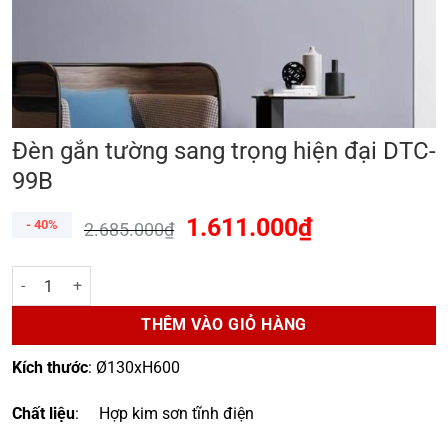
Đèn gắn tường sang trọng hiện đại DTC-
99B
1.611.000
₫
- 40%
2.685.000
₫
Đèn gắn tường sang trọng hiện đại DTC-99B số lượng
THÊM VÀO GIỎ HÀNG
Kích thước
: Ø130xH600
Chất liệu
: Hợp kim sơn tĩnh điện