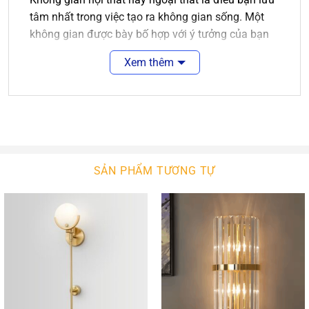
tâm nhất trong việc tạo ra không gian sống. Một
không gian được bày bố hợp với ý tưởng của bạn
là điều tuyệt vời. Sẽ tuyệt vời hơn nếu không gian
Xem thêm
ấy được màu sắc của ánh sáng chiếu rọi.
Đèn tường hiện đại là sự lựa chọn hợp lý cho các
không gian năng động, tươi trẻ. Nó làm nét chấm
phá cho không gian nội ngoại thất của bạn. Với sự
phong phú về kiểu dáng thiết kế, ngôi nhà bạn sẽ
thêm xinh đẹp. Với công nghê chiếu sáng hiện đại,
SẢN PHẨM TƯƠNG TỰ
không gian của bạn sẽ bừng sáng hay lung linh.
2.
Đèn Tường
An An Decor
An An Decor luôn tìm kiếm để nhập khẩu các mẫu
đèn tường hiện đại chất lượng cao. Bên cạnh đó,
chúng tôi còn tự thiết kế và sản xuất các mẫu đèn
tường theo ý tưởng khách hàng đưa ra. Chúng tôi