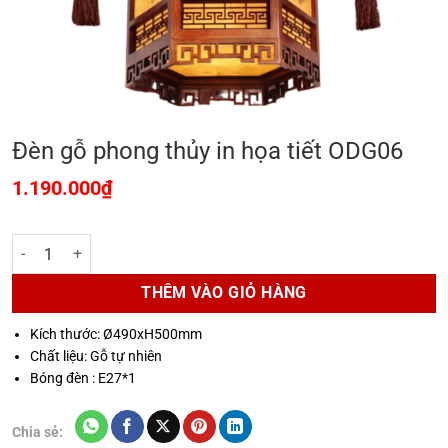
Đèn gỗ phong thủy in họa tiết ODG06
1.190.000
₫
Đèn gỗ phong thủy in họa tiết ODG06 số lượng
THÊM VÀO GIỎ HÀNG
Kích thước: Ø490xH500mm
Chất liệu: Gỗ tự nhiên
Bóng đèn : E27*1
Chia sẻ: