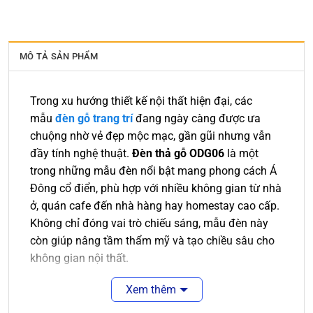
MÔ TẢ SẢN PHẨM
Trong xu hướng thiết kế nội thất hiện đại, các
mẫu
đèn gỗ trang trí
đang ngày càng được ưa
chuộng nhờ vẻ đẹp mộc mạc, gần gũi nhưng vẫn
đầy tính nghệ thuật.
Đèn thả gỗ ODG06
là một
trong những mẫu đèn nổi bật mang phong cách Á
Đông cổ điển, phù hợp với nhiều không gian từ nhà
ở, quán cafe đến nhà hàng hay homestay cao cấp.
Không chỉ đóng vai trò chiếu sáng, mẫu đèn này
còn giúp nâng tầm thẩm mỹ và tạo chiều sâu cho
không gian nội thất.
Xem thêm
Thiết Kế Đậm Chất Truyền Thống, Tinh Tế Trong
Từng Chi Tiết