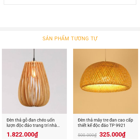
Đèn thả gỗ ODG06
sở hữu thiết kế lục giác độc đáo
kết hợp phần mái cong mềm mại lấy cảm hứng từ
kiến trúc truyền thống phương Đông. Toàn bộ thân
đèn được hoàn thiện từ chất liệu gỗ cao cấp với
SẢN PHẨM TƯƠNG TỰ
màu nâu trầm sang trọng, mang lại cảm giác ấm
áp và gần gũi.
Đèn thả gỗ đan chéo uốn
Đèn thả mây tre đan cao cấp
lượn độc đáo trang trí nhà
thiết kế độc đáo TP 9921
hàng VN 9521
1.822.000
₫
325.000
₫
500.000
₫