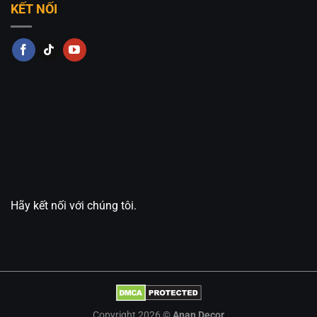
KẾT NỐI
Nội
Hotline: 0826.227.227 – 0813.160.160 (Zalo)
Fanpage:
Đèn Trang Trí An An Decor
Hãy kết nối với chúng tôi.
Copyright 2026 ©
Anan Decor