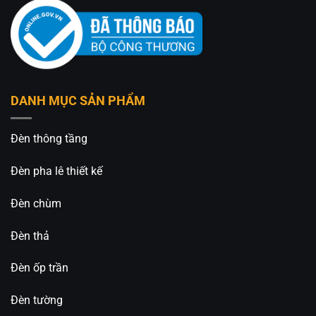
hoàn toàn cảm xúc tổng thể của căn phòng.
Ánh Sáng Dịu Nhẹ, Dễ Chịu
Đèn sử dụng tone ánh sáng vàng giúp hạn chế
chói mắt, tạo cảm giác thư giãn và dễ chịu khi sinh
DANH MỤC SẢN PHẨM
hoạt vào buổi tối. Đây là loại ánh sáng được nhiều
kiến trúc sư ưu tiên sử dụng trong thiết kế nội thất
cao cấp.
Đèn thông tầng
Chất Liệu Gỗ Bền Đẹp Theo Thời Gian
Đèn pha lê thiết kế
Phần khung đèn được làm từ gỗ chắc chắn, hạn
Đèn chùm
chế cong vênh và có độ bền cao. Bề mặt được xử
lý kỹ lưỡng giúp giữ màu đẹp theo thời gian và dễ
Đèn thả
dàng vệ sinh trong quá trình sử dụng.
Đèn ốp trần
Phù Hợp Với Xu Hướng Nội Thất Hiện Nay
Đèn tường
Hiện nay, các mẫu đèn gỗ trang trí mang phong