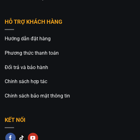
Hồ Chí Minh
HỖ TRỢ KHÁCH HÀNG
🏢CN 2: 511 Ngô Gia Tự, Phường Việt Hưng, TP. Hà
Nội
Hướng dẫn đặt hàng
Hotline: 0826.227.227 – 0813.160.160 (Zalo)
Phương thức thanh toán
Fanpage:
Đèn Trang Trí An An Decor
Đổi trả và bảo hành
Chính sách hợp tác
Chính sách bảo mật thông tin
KẾT NỐI