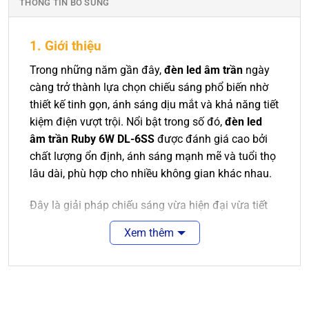
THÔNG TIN BỔ SUNG
1. Giới thiệu
Trong những năm gần đây,
đèn led âm trần
ngày
càng trở thành lựa chọn chiếu sáng phổ biến nhờ
thiết kế tinh gọn, ánh sáng dịu mắt và khả năng tiết
kiệm điện vượt trội. Nổi bật trong số đó,
đèn led
âm trần Ruby 6W DL-6SS
được đánh giá cao bởi
chất lượng ổn định, ánh sáng mạnh mẽ và tuổi thọ
lâu dài, phù hợp cho nhiều không gian khác nhau.
Đây là giải pháp chiếu sáng vừa hiện đại vừa tiết
kiệm, đáp ứng nhu cầu sử dụng trong nhà ở, văn
Xem thêm
phòng, cửa hàng và nhiều công trình khác.
2. Ưu điểm nổi bật
2.1. Thiết kế hiện đại, sang trọng