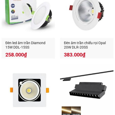
và ít hư hỏng. Đây là lựa chọn bền bỉ, hạn chế chi
phí thay thế và bảo dưỡng.
Đèn led âm trần Diamond
Đèn âm trần chiếu rọi Opal
15W DDL-15SS
20W DLR-20SS
258.000
₫
383.000
₫