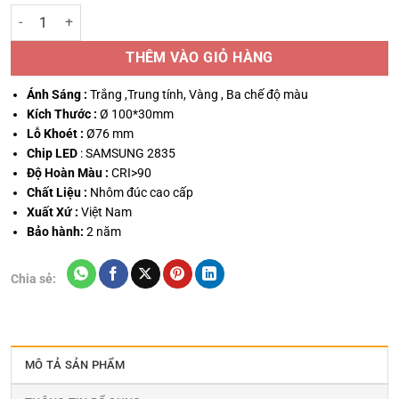
Đèn led âm trần Ruby 6W DL-6SS số lượng
THÊM VÀO GIỎ HÀNG
Ánh Sáng :
Trắng ,Trung tính, Vàng , Ba chế độ màu
Kích Thước :
Ø 100*30mm
Lỗ Khoét :
Ø76 mm
Chip LED
: SAMSUNG 2835
Độ Hoàn Màu :
CRI>90
Chất Liệu :
Nhôm đúc cao cấp
Xuất Xứ :
Việt Nam
Bảo hành:
2 năm
Chia sẻ:
MÔ TẢ SẢN PHẨM