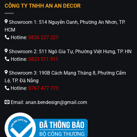
không gian nội thất.
CÔNG TY TNHH AN AN DECOR
4. Lợi ích khi lựa chọn đèn led âm trần
Showroom 1: 514 Nguyễn Oanh, Phường An Nhơn, TP.
Ruby
HCM
Tiết kiệm điện năng
: giảm thiểu chi phí sử dụng
Hotline:
0826 227 227
lâu dài.
Showroom 2: 511 Ngô Gia Tự, Phường Việt Hưng, TP. HN
Thẩm mỹ cao
: thiết kế gọn gàng, dễ phối hợp
Hotline:
0823 511 511
nội thất.
Showroom 3: 190B Cách Mạng Tháng 8, Phường Cẩm
Bền bỉ
: tuổi thọ dài, hạn chế hỏng hóc.
Lệ, TP. Đà Nẵng
Hotline:
0767 477 773
Thân thiện môi trường
: không chứa thủy ngân,
an toàn cho sức khỏe.
Email:
anan.bendesign@gmail.com
Giá thành hợp lý
: tối ưu chi phí đầu tư ban đầu
và vận hành.
5. Mua đèn led âm trần Ruby chính hãng