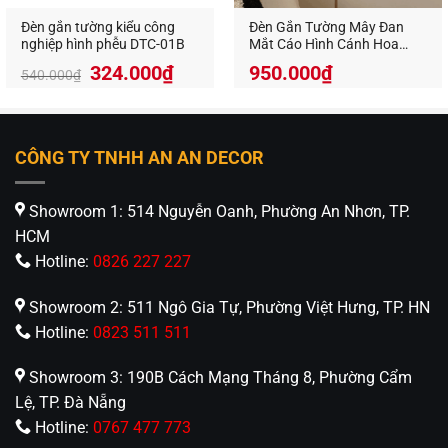
Đèn gắn tường kiểu công
Đèn Gắn Tường Mây Đan
nghiệp hình phễu DTC-01B
Mắt Cáo Hình Cánh Hoa
Trang Trí Resort, Homestay
324.000
₫
950.000
₫
540.000
₫
GTM-06
CÔNG TY TNHH AN AN DECOR
Showroom 1: 514 Nguyễn Oanh, Phường An Nhơn, TP.
HCM
Hotline:
0826 227 227
Showroom 2: 511 Ngô Gia Tự, Phường Việt Hưng, TP. HN
Hotline:
0823 511 511
Showroom 3: 190B Cách Mạng Tháng 8, Phường Cẩm
Lệ, TP. Đà Nẵng
Hotline:
0767 477 773