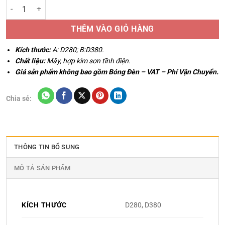
Đèn Mây Treo Tường Trang Trí Phòng Ngủ, Resort, Homestay GTM-1
THÊM VÀO GIỎ HÀNG
Kích thước:
A: D280; B:D380.
Chất liệu:
Mây, hợp kim sơn tĩnh điện.
Giá sản phẩm không bao gồm Bóng Đèn – VAT – Phí Vận Chuyển.
Chia sẻ:
THÔNG TIN BỔ SUNG
MÔ TẢ SẢN PHẨM
KÍCH THƯỚC
D280, D380