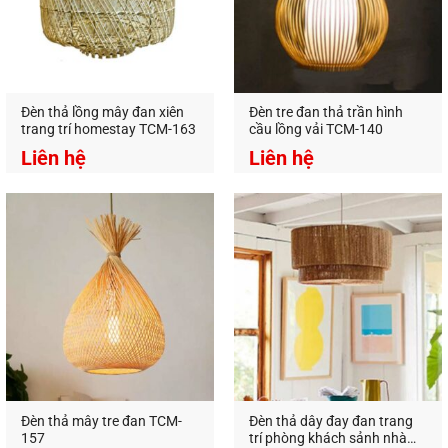
An An Decor
–
Ánh sáng từ tâm hồn
Địa Chỉ:
412 Phạm Văn Đồng, P.11, Q.Bình Thạnh,
Tp.Hồ Chí Minh
Hotline:
0826.227.227
–
0813.160.160
(zalo)
https://anandecor.vn/
Đèn thả lồng mây đan xiên
Đèn tre đan thả trần hình
trang trí homestay TCM-163
cầu lồng vải TCM-140
Liên hệ
Liên hệ
Đèn thả mây tre đan TCM-
Đèn thả dây đay đan trang
157
trí phòng khách sảnh nhà