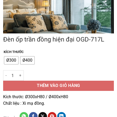
Đèn ốp trần đồng hiện đại OGD-717L
KÍCH THƯỚC
Ø300
Ø400
Đèn ốp trần đồng hiện đại OGD-717L số lượng
THÊM VÀO GIỎ HÀNG
Kích thước: Ø300xH80 / Ø400xH80
Chất liệu : Xi mạ đồng.