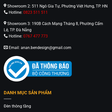
hợp với nhiều phong cách nội thất.
Showroom 2: 511 Ngô Gia Tự, Phường Việt Hưng, TP. HN
Hotline:
0823 511 511
Ánh sáng ổn định, tiết kiệm năng lượng
, bảo vệ
thị lực người dùng.
Showroom 3: 190B Cách Mạng Tháng 8, Phường Cẩm
Lệ, TP. Đà Nẵng
Độ bền vượt trội, tuổi thọ cao
, ít cần bảo dưỡng
Hotline:
0767 477 773
và thay thế.
Email:
anan.bendesign@gmail.com
Giải pháp chiếu sáng toàn diện
, vừa trang trí
vừa tạo cảm giác thoải mái cho không gian.
6. Kết luận
Đèn ốp trần LED hiện đại OGD-181B không chỉ đáp
ứng nhu cầu chiếu sáng mà còn góp phần nâng
cao giá trị thẩm mỹ cho không gian nội thất. Với
DANH MỤC SẢN PHẨM
thiết kế tinh tế, ánh sáng dễ chịu và khả năng tiết
kiệm điện vượt trội, đây chắc chắn là lựa chọn tối
Đèn thông tầng
ưu cho mọi gia đình và công trình hiện đại.