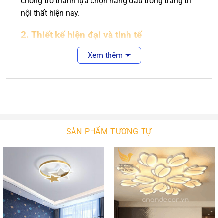
chóng trở thành lựa chọn hàng đầu trong trang trí
nội thất hiện nay.
2. Thiết kế hiện đại và tinh tế
Kiểu dáng thanh lịch:
OGD-181B sở hữu thiết kế
Xem thêm
hài hòa, tối giản nhưng vẫn toát lên sự sang
trọng.
Chất liệu cao cấp:
Sử dụng hợp kim sơn tĩnh
điện kết hợp với tấm mica tán sáng giúp ánh
sáng lan tỏa đều và không gây chói mắt.
SẢN PHẨM TƯƠNG TỰ
Tông màu đa dạng:
Thích hợp với nhiều phong
cách nội thất khác nhau, từ hiện đại đến tân cổ
điển.
3. Ưu điểm nổi bật
Công nghệ LED tiết kiệm điện:
Giúp giảm tới