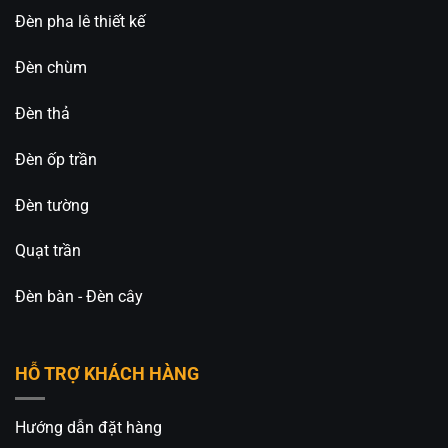
Đèn pha lê thiết kế
Liên hệ ngay để đặt hàng, ưu tiên khách hàng gọi
điện trực tiếp cho An An Decor
Đèn chùm
Đèn Trang Trí An An Decor
chuyên thiết kế và cung
cấp các loại đèn trang trí decor, đa dạng mẫu mã
Đèn thả
và giá thành tốt nhất trên thị trường.
_____________________________________________
Đèn ốp trần
⚡️
An An Decor – Ánh sáng từ tâm hồn
⚡️
Đèn tường
🏢CN 1: 514 Nguyễn Oanh, Phường An Nhơn, TP.
Quạt trần
Hồ Chí Minh
Đèn bàn - Đèn cây
🏢CN 2: 511 Ngô Gia Tự, Phường Việt Hưng, TP. Hà
Nội
HỖ TRỢ KHÁCH HÀNG
Hotline: 0826.227.227 – 0813.160.160 (Zalo)
Hướng dẫn đặt hàng
Fanpage:
Đèn Trang Trí An An Decor