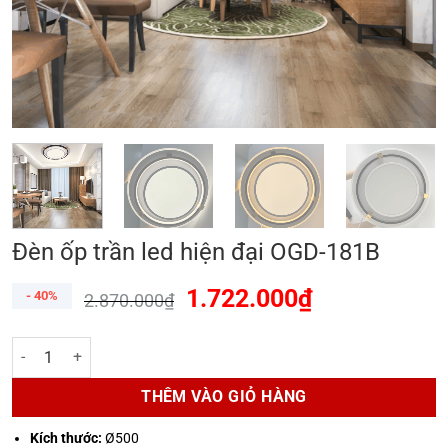
Đèn ốp trần led hiện đại OGD-181B
1.722.000
₫
- 40%
2.870.000
₫
Đèn ốp trần led hiện đại OGD-181B số lượng
THÊM VÀO GIỎ HÀNG
Kích thước:
Ø500