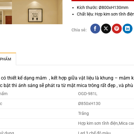
Kích thước: Ø800xH130mm
Chất liệu: Hợp kim sơn tĩnh đi
Chia sẻ:
 PHẨM
 có thiết kế dạng mâm , kết hợp giữa vật liệu là khung – mâm k
 bật thì ánh sáng sẽ phát ra từ mặt mica trông rất đẹp , và ph
phẩm
OGD-981L
ớc
Ø850xH130
Trắng
Hợp kim sơn tĩnh điện,Mica ca
 sử dụng
Led 3 chế độ màu