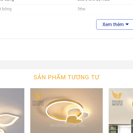
t bóng
36w
Có
Xem thêm
Vàng , trắng, trung tính
1 năm.
ện
220V
trang trí
phòng khách, quán cafe ,nhà
SẢN PHẨM TƯƠNG TỰ