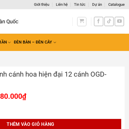
Giới thiệu
Liên hệ
Tin tức
Dự án
Catalogue
àn Quốc
RẦN
ĐÈN BÀN – ĐÈN CÂY
ình cánh hoa hiện đại 12 cánh OGD-
880.000
₫
hiện đại 12 cánh OGD-981L số lượng
THÊM VÀO GIỎ HÀNG