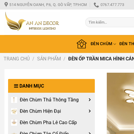
Bỏ
514 NGUYỄN OANH, P.6, Q. GÒ VẤP, TP.HCM
0767.477.773
qua
nội
Tìm
dung
kiếm:
ĐÈN CHÙM
ĐÈN T
TRANG CHỦ
/
SẢN PHẨM
/
ĐÈN ỐP TRẦN MICA HÌNH CÁN
DANH MỤC
Đèn Chùm Thả Thông Tầng
Đèn Chùm Hiện Đại
Đèn Chùm Pha Lê Cao Cấp
Đèn Chùm Tân Cổ Điển