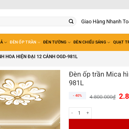
Giao Hàng Nhanh To
HẢ
ĐÈN ỐP TRẦN
ĐÈN TƯỜNG
ĐÈN CHIẾU SÁNG
QUẠT T
H HOA HIỆN ĐẠI 12 CÁNH OGD-981L
Đèn ốp trần Mica h
981L
2.
- 40%
4.800.000
₫
Đèn ốp trần Mica hình cánh hoa 