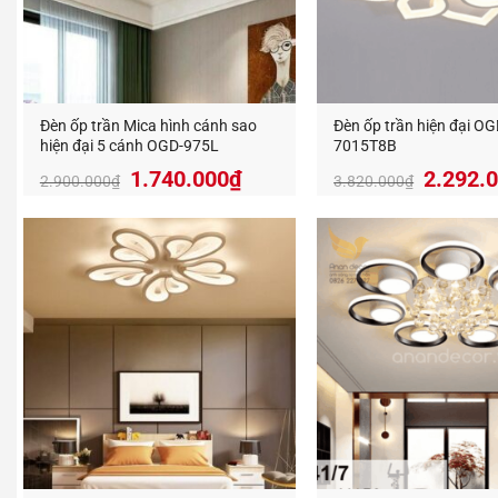
Đèn ốp trần Mica hình cánh sao
Đèn ốp trần hiện đại OG
hiện đại 5 cánh OGD-975L
7015T8B
Giá
Giá
Giá
1.740.000
₫
2.292.
2.900.000
₫
3.820.000
₫
gốc
hiện
gốc
là:
tại
là:
2.900.000₫.
là:
3.820.
1.740.000₫.