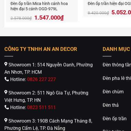
Đèn ốp trần Mica hình cánh hoa
Đèn ốp trần hiện đại O
hiện đại 5 cánh OGD-979L
Giá
5.052.
8.420.000
₫
Giá
Giá
1.547.000
₫
gốc
2.578.000
₫
gốc
hiện
là:
là:
tại
8.420.
2.578.000₫.
là:
1.547.000₫.
CÔNG TY TNHH AN AN DECOR
DANH MỤC
Showroom 1: 514 Nguyễn Oanh, Phường
Đèn thông tầ
An Nhơn, TP. HCM
Đèn pha lê thi
Hotline:
0826 227 227
Đèn chùm
Showroom 2: 511 Ngô Gia Tự, Phường
Việt Hưng, TP. HN
Đèn thả
Hotline:
0823 511 511
Đèn ốp trần
Showroom 3: 190B Cách Mạng Tháng 8,
Phường Cẩm Lệ, TP. Đà Nẵng