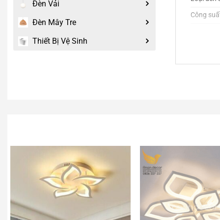
Đèn Vải
Công suấ
Đèn Mây Tre
Remote
Thiết Bị Vệ Sinh
Ánh sáng
Bảo hành
Nguồn đi
Thích hợp 