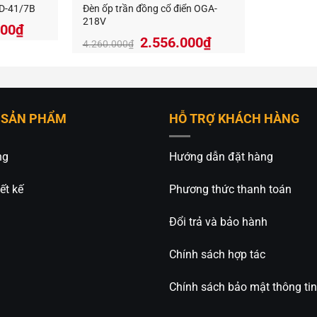
GD-41/7B
Đèn ốp trần đồng cổ điển OGA-
218V
Giá
000
₫
2.556.000
₫
hiện
4.260.000
₫
tại
000₫.
là:
5.052.000₫.
 SẢN PHẨM
HỖ TRỢ KHÁCH HÀNG
ng
Hướng dẫn đặt hàng
ết kế
Phương thức thanh toán
Đổi trả và bảo hành
Chính sách hợp tác
Chính sách bảo mật thông tin