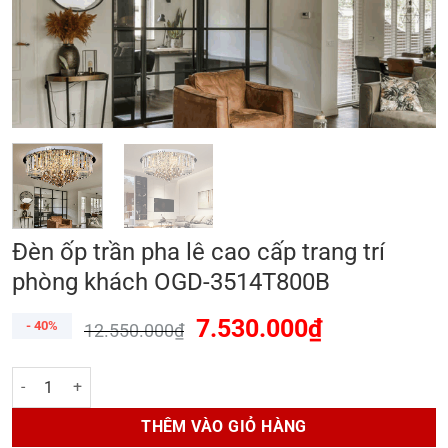
Đèn ốp trần pha lê cao cấp trang trí
phòng khách OGD-3514T800B
7.530.000
₫
- 40%
12.550.000
₫
Đèn ốp trần pha lê cao cấp trang trí phòng khách OGD-3514T800B số
THÊM VÀO GIỎ HÀNG