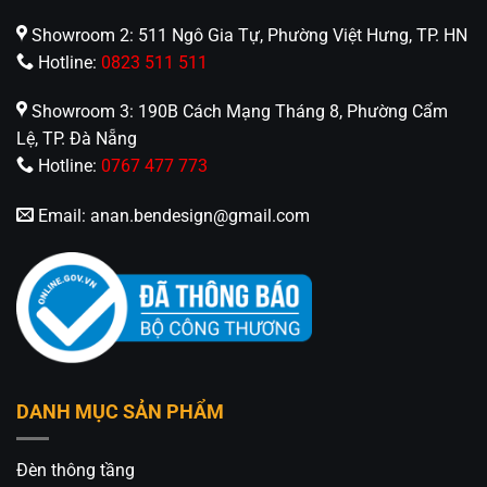
_____________________________________________
Showroom 2: 511 Ngô Gia Tự, Phường Việt Hưng, TP. HN
Hotline:
0823 511 511
⚡️
An An Decor – Ánh sáng từ tâm hồn
⚡️
Showroom 3: 190B Cách Mạng Tháng 8, Phường Cẩm
🏢CN 1: 514 Nguyễn Oanh, Phường An Nhơn, TP.
Lệ, TP. Đà Nẵng
Hồ Chí Minh
Hotline:
0767 477 773
🏢CN 2: 511 Ngô Gia Tự, Phường Việt Hưng, TP. Hà
Email:
anan.bendesign@gmail.com
Nội
Hotline: 0826.227.227 – 0813.160.160 (Zalo)
Fanpage:
Đèn Trang Trí An An Decor
DANH MỤC SẢN PHẨM
Đèn thông tầng