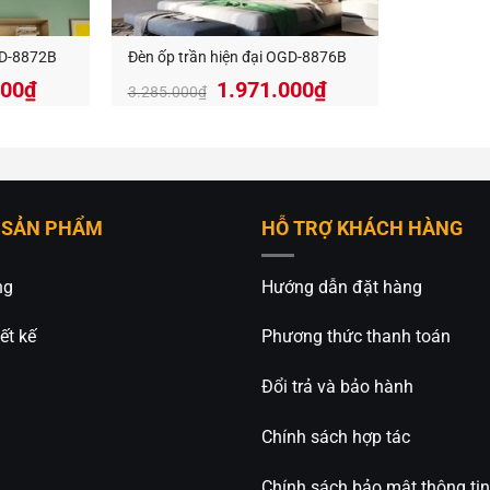
GD-8872B
Đèn ốp trần hiện đại OGD-8876B
Giá
Giá
Giá
000
₫
1.971.000
₫
3.285.000
₫
hiện
gốc
hiện
tại
là:
tại
000₫.
là:
3.285.000₫.
là:
1.971.000₫.
1.971.000₫.
 SẢN PHẨM
HỖ TRỢ KHÁCH HÀNG
ng
Hướng dẫn đặt hàng
ết kế
Phương thức thanh toán
Đổi trả và bảo hành
Chính sách hợp tác
ng dụng
Chính sách bảo mật thông tin