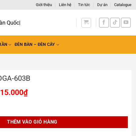
Giới thiệu
Liên hệ
Tin tức
Dự án
Catalogue
àn Quốc
RẦN
ĐÈN BÀN – ĐÈN CÂY
 OGA-603B
415.000
₫
 lượng
THÊM VÀO GIỎ HÀNG