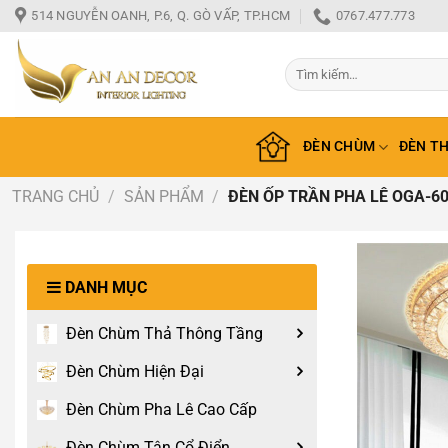
Bỏ
514 NGUYỄN OANH, P.6, Q. GÒ VẤP, TP.HCM
0767.477.773
qua
nội
Tìm
dung
kiếm:
ĐÈN CHÙM
ĐÈN T
TRANG CHỦ
/
SẢN PHẨM
/
ĐÈN ỐP TRẦN PHA LÊ OGA-6
DANH MỤC
Đèn Chùm Thả Thông Tầng
Đèn Chùm Hiện Đại
Đèn Chùm Pha Lê Cao Cấp
Đèn Chùm Tân Cổ Điển