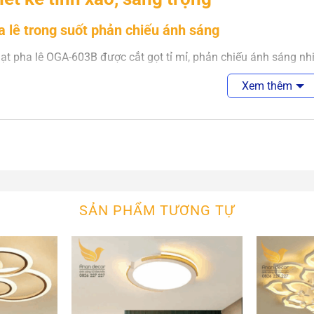
a lê trong suốt phản chiếu ánh sáng
t pha lê OGA-603B được cắt gọt tỉ mỉ, phản chiếu ánh sáng nhiề
Xem thêm
ung hợp kim cao cấp
n chế tác từ hợp kim sơn tĩnh điện, chống gỉ sét, giúp sản phẩm
ểu dáng hiện đại
 của OGA-603B mang phong cách sang trọng nhưng vẫn tinh gọn,
SẢN PHẨM TƯƠNG TỰ
 điểm nổi bật
 thẩm mỹ cao:
ánh sáng pha lê lấp lánh giúp không gian trở nên
kiệm điện:
sử dụng bóng LED công nghệ mới, tiết kiệm đến 70%