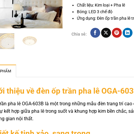
Chất liệu: Kim loại + Pha lê
Bóng: LED 3 chế độ
Ứng dụng: Đèn ốp trần pha lê t
Chia sẻ:
 PHẨM
ới thiệu về đèn ốp trần pha lê OGA-60
rần pha lê OGA-603B là một trong những mẫu đèn trang trí cao
 sự kết hợp giữa pha lê trong suốt và khung hợp kim bền chắc, 
g gian nội thất.
iết kế tinh xảo, sang trọng