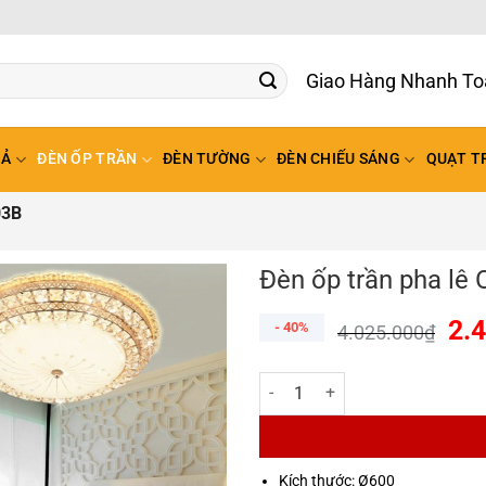
Giao Hàng Nhanh To
HẢ
ĐÈN ỐP TRẦN
ĐÈN TƯỜNG
ĐÈN CHIẾU SÁNG
QUẠT T
03B
Đèn ốp trần pha lê
2.
- 40%
4.025.000
₫
Đèn ốp trần pha lê OGA-603B số
Kích thước: Ø600