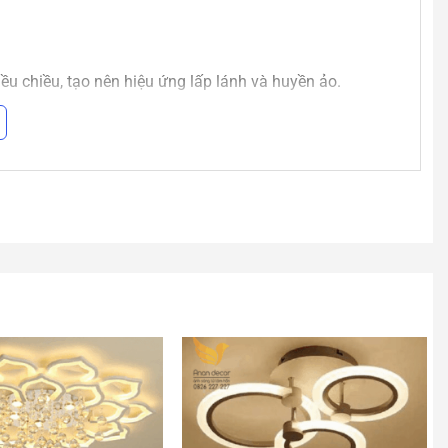
u chiều, tạo nên hiệu ứng lấp lánh và huyền ảo.
 duy trì được vẻ đẹp bền lâu.
 dễ dàng kết hợp với nhiều phong cách nội thất khác
 sang trọng.
 điện năng.