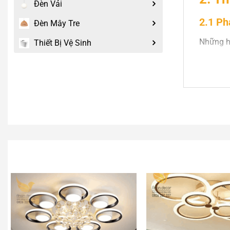
Đèn Vải
2.1 Ph
Đèn Mây Tre
Những hạ
Thiết Bị Vệ Sinh
2.2 Kh
Khung đè
2.3 Ki
Thiết kế
nhau.
3. Ưu
Tính
Tiết 