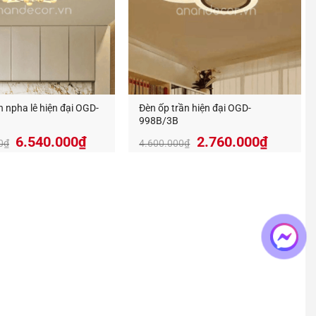
g.
n npha lê hiện đại OGD-
Đèn ốp trần hiện đại OGD-
998B/3B
Giá
Giá
Giá
Giá
6.540.000
₫
2.760.000
₫
0
₫
4.600.000
₫
gốc
hiện
gốc
hiện
là:
tại
là:
tại
10.900.000₫.
là:
4.600.000₫.
là:
6.540.000₫.
2.760.0