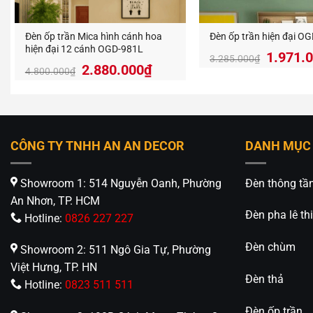
Đèn ốp trần Mica hình cánh hoa
Đèn ốp trần hiện đại O
hiện đại 12 cánh OGD-981L
Giá
1.971.
3.285.000
₫
Giá
Giá
2.880.000
₫
gốc
4.800.000
₫
gốc
hiện
là:
là:
tại
3.285.
4.800.000₫.
là:
2.880.000₫.
CÔNG TY TNHH AN AN DECOR
DANH MỤC
Showroom 1: 514 Nguyễn Oanh, Phường
Đèn thông tầ
An Nhơn, TP. HCM
Đèn pha lê thi
Hotline:
0826 227 227
Đèn chùm
Showroom 2: 511 Ngô Gia Tự, Phường
Việt Hưng, TP. HN
Đèn thả
4. Ứ
Hotline:
0823 511 511
Đèn ốp trần