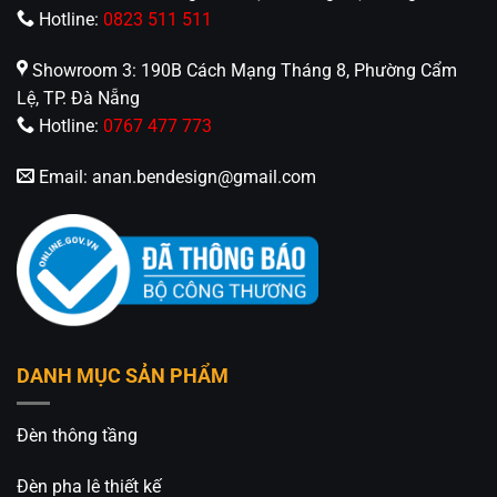
Hotline:
0823 511 511
Lý Do Nên Chọn Đèn Rọi Cột SDN-05-5S Cho Dự
Showroom 3: 190B Cách Mạng Tháng 8, Phường Cẩm
Án Ngoài Trời
Lệ, TP. Đà Nẵng
✅ Thiết kế nhỏ gọn – dễ giấu đèn, không lộ khung
Hotline:
0767 477 773
thô
✅ Ánh sáng vừa đủ – rọi điểm hiệu quả, không gây
Email:
anan.bendesign@gmail.com
lóa
✅ Chống nước IP65 – dùng bền cả mưa nắng
✅ Tùy chọn góc chiếu và ánh sáng – linh hoạt ứng
dụng
✅ Tiết kiệm điện – bảo hành rõ ràng
Mua Đèn Rọi Cột SDN-05-5S Ở Đâu Uy Tín?
DANH MỤC SẢN PHẨM
Chúng tôi cung cấp
đèn rọi ngoài trời chính hãng
SDN-05-5S
, giá tốt, hỗ trợ giao hàng toàn quốc, tư
Đèn thông tầng
vấn kỹ thuật và thi công hệ thống chiếu sáng cảnh
quan chuyên nghiệp.
Đèn pha lê thiết kế