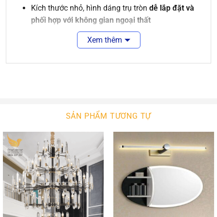
Kích thước nhỏ, hình dáng trụ tròn
dễ lắp đặt và
phối hợp với không gian ngoại thất
Xem thêm
Chân xoay linh hoạt, có thể
điều chỉnh góc
chiếu từ 0–90°
, rọi lên hoặc rọi xuống tùy nhu
cầu
Vỏ đèn màu đen hoặc xám đậm,
hợp xu hướng
kiến trúc hiện đại – tối giản
SẢN PHẨM TƯƠNG TỰ
Chất Liệu Bền Bỉ – Hoạt Động Ngoài Trời Mạnh Mẽ
Thân đèn bằng nhôm đúc nguyên khối
, sơn tĩnh
điện chống gỉ
Kính cường lực bảo vệ chip LED, hạn chế bụi,
côn trùng và va đập
Tiêu chuẩn chống nước IP65
, phù hợp môi