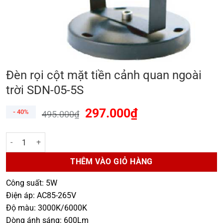
Đèn rọi cột mặt tiền cảnh quan ngoài
trời SDN-05-5S
297.000
₫
- 40%
495.000
₫
Đèn rọi cột mặt tiền cảnh quan ngoài trời SDN-05-5S số lượng
THÊM VÀO GIỎ HÀNG
Công suất: 5W
Điện áp: AC85-265V
Độ màu: 3000K/6000K
Dòng ánh sáng: 600Lm