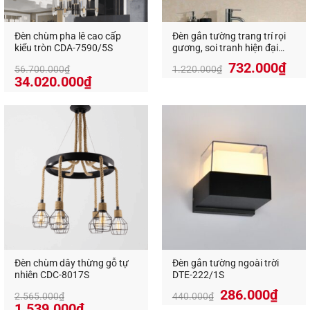
trường nắng mưa khắc nghiệt
Hệ thống tản nhiệt sau lưng giúp đèn
hoạt động
Đèn chùm pha lê cao cấp
Đèn gắn tường trang trí rọi
kiểu tròn CDA-7590/5S
gương, soi tranh hiện đại
ổn định trong thời gian dài
SDL-6558S
Giá
Giá
732.000
₫
56.700.000
₫
1.220.000
₫
Giá
Giá
gốc
hiệ
34.020.000
₫
gốc
hiện
là:
tại
là:
tại
1.220.000₫.
là:
56.700.000₫.
là:
732
34.020.000₫.
Đèn chùm dây thừng gỗ tự
Đèn gắn tường ngoài trời
nhiên CDC-8017S
DTE-222/1S
Giá
Giá
286.000
₫
2.565.000
₫
440.000
₫
Giá
Giá
gốc
hiện
1.539.000
₫